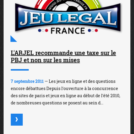
7 septembre 2011
— Les jeux en ligne et des questions
encore débattues Depuis l'ouverture à la concurrence
des sites de paris et jeux en ligne au début de l'été 2010,
de nombreuses questions se posent au sein d...