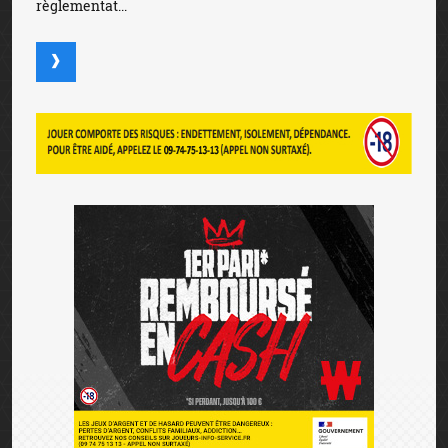
ACTUALITÉ DU POKER EN LIGNE
LÉGAL EN FRANCE