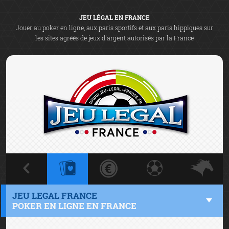
JEU LÉGAL EN FRANCE
Jouer au poker en ligne, aux paris sportifs et aux paris hippiques sur
les sites agréés de jeux d'argent autorisés par la France
JEU LEGAL FRANCE
POKER EN LIGNE EN FRANCE