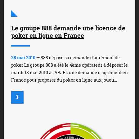
mardi 18 mai 2010 à l'ARJEL une demande d'agrément en
France pour proposer du poker en ligne aux joueu...
L'ARJEL recommande une taxe sur le
PBJ et non sur les mises