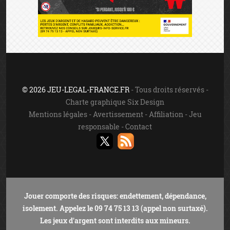
responsable
-
Contact
Jouer comporte des risques: endettement, dépendance,
isolement. Appelez le 09 74 75 13 13 (appel non surtaxé).
Les jeux d'argent sont interdits aux mineurs.
INTERDICTION VOLONTAIRE DE JEUX
Toute personne souhaitant faire l’objet d’une interdiction
de jeux doit le faire elle-même auprès du ministère de
l’intérieur. Cette interdiction est valable dans les casinos,
les cercles de jeux et sur les sites de jeux en ligne autorisés
en vertu de la loi n°2010-476 du 12 mai 2010. Elle est