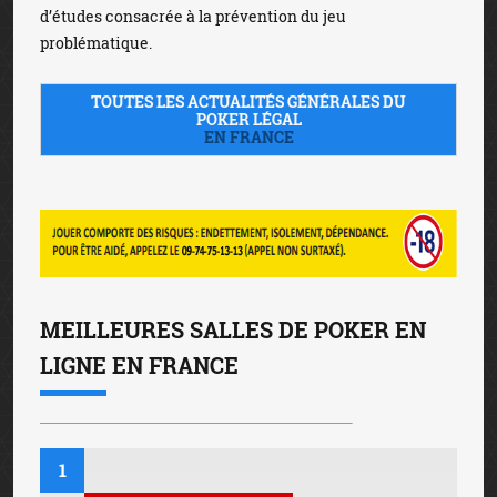
d’études consacrée à la prévention du jeu
problématique.
TOUTES LES ACTUALITÉS GÉNÉRALES DU
POKER LÉGAL
EN FRANCE
MEILLEURES SALLES DE POKER EN
LIGNE EN FRANCE
1