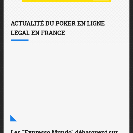
Les "Expresso Mundo" débarquent sur
Winamax
19 juin 2026
— Pour célébrer la Coupe du Monde de la
FIFA, Winamax lance les "Expresso Mundo". À la clé, des
primes de match pouvant atteindre jusqu'à 100 fois le
montant de votre buy-in ! Fonctionnement La pr...