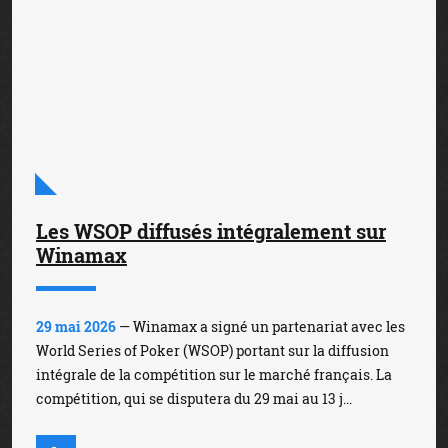
Les WSOP diffusés intégralement sur
Winamax
29 mai 2026
— Winamax a signé un partenariat avec les
World Series of Poker (WSOP) portant sur la diffusion
intégrale de la compétition sur le marché français. La
compétition, qui se disputera du 29 mai au 13 j...
Toutes les actualités des salles de poker en ligne en
France