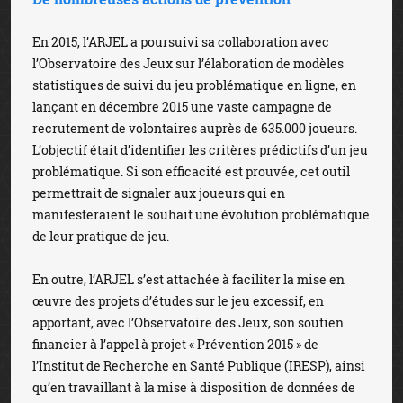
En 2015, l’ARJEL a poursuivi sa collaboration avec
l’Observatoire des Jeux sur l’élaboration de modèles
statistiques de suivi du jeu problématique en ligne, en
lançant en décembre 2015 une vaste campagne de
recrutement de volontaires auprès de 635.000 joueurs.
L’objectif était d’identifier les critères prédictifs d’un jeu
problématique. Si son efficacité est prouvée, cet outil
permettrait de signaler aux joueurs qui en
manifesteraient le souhait une évolution problématique
de leur pratique de jeu.
En outre, l’ARJEL s’est attachée à faciliter la mise en
œuvre des projets d’études sur le jeu excessif, en
apportant, avec l’Observatoire des Jeux, son soutien
financier à l’appel à projet « Prévention 2015 » de
l’Institut de Recherche en Santé Publique (IRESP), ainsi
qu’en travaillant à la mise à disposition de données de