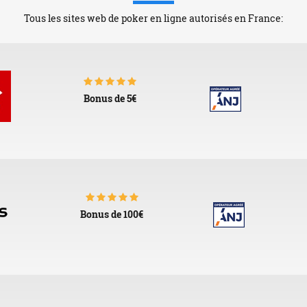
Tous les sites web de poker en ligne autorisés en France:
Bonus de 5€
Bonus de 100€