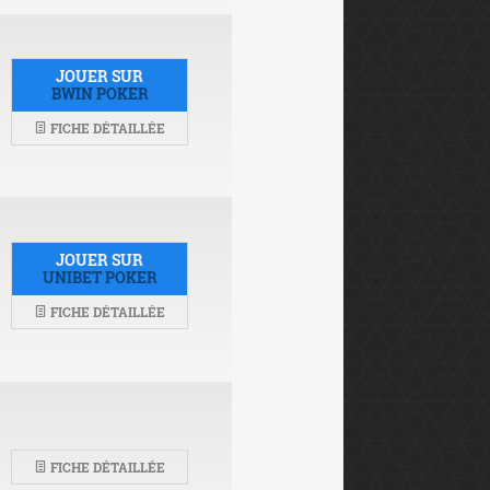
JOUER SUR
BWIN POKER
FICHE DÉTAILLÉE
JOUER SUR
UNIBET POKER
FICHE DÉTAILLÉE
FICHE DÉTAILLÉE