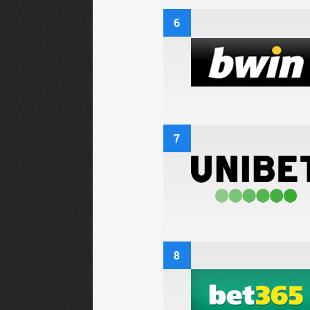
6
7
8