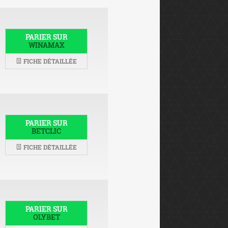
PARIER SUR
WINAMAX
FICHE DÉTAILLÉE
PARIER SUR
BETCLIC
FICHE DÉTAILLÉE
PARIER SUR
OLYBET