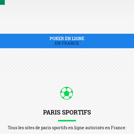
POKER EN LIGNE
EN FRANCE
PARIS SPORTIFS
Tous les sites de paris sportifs en ligne autorisés en France: