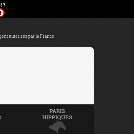
rgent autorisés par la France
PARIS
S
HIPPIQUES