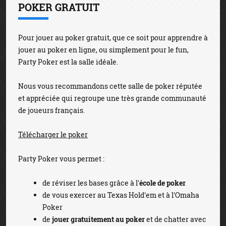
POKER GRATUIT
Pour jouer au poker gratuit, que ce soit pour apprendre à
jouer au poker en ligne, ou simplement pour le fun,
Party Poker est la salle idéale.
Nous vous recommandons cette salle de poker réputée
et appréciée qui regroupe une très grande communauté
de joueurs français.
Télécharger le poker
Party Poker vous permet :
de réviser les bases grâce à l'
école de poker
de vous exercer au Texas Hold'em et à l'Omaha
Poker
de
jouer gratuitement au poker
et de chatter avec