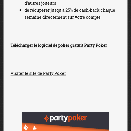
d'autres joueurs
de récupérer jusqu'à 25% de cash-back chaque
semaine directement sur votre compte
Télécharger le logiciel de poker gratuit Party Poker
Visiter le site de Party Poker