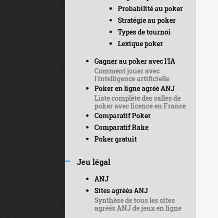
Probabilité au poker
Stratégie au poker
Types de tournoi
Lexique poker
Gagner au poker avec l'IA
Comment jouer avec
l'intelligence artificielle
Poker en ligne agréé ANJ
Liste complète des salles de
poker avec licence en France
Comparatif Poker
Comparatif Rake
Poker gratuit
Jeu légal
ANJ
Sites agréés ANJ
Synthèse de tous les sites
agréés ANJ de jeux en ligne