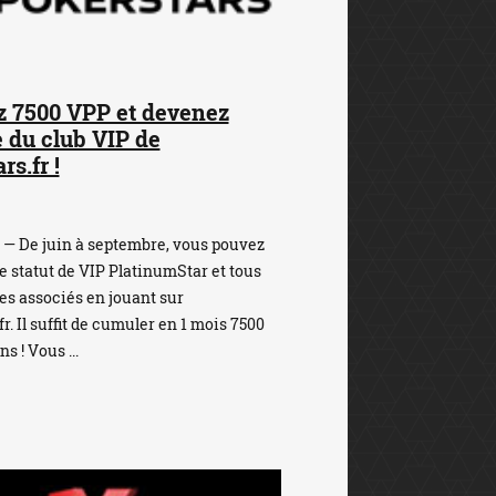
 7500 VPP et devenez
du club VIP de
rs.fr !
— De juin à septembre, vous pouvez
e statut de VIP PlatinumStar et tous
es associés en jouant sur
r. Il suffit de cumuler en 1 mois 7500
 ! Vous ...