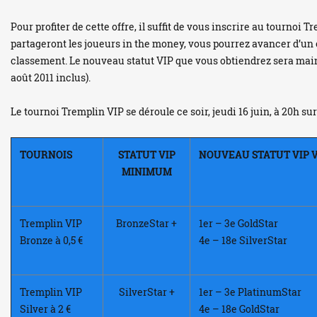
Pour profiter de cette offre, il suffit de vous inscrire au tournoi T
partageront les joueurs in the money, vous pourrez avancer d’un
classement. Le nouveau statut VIP que vous obtiendrez sera mainten
août 2011 inclus).
Le tournoi Tremplin VIP se déroule ce soir, jeudi 16 juin, à 20h su
TOURNOIS
STATUT VIP
NOUVEAU STATUT VIP V
MINIMUM
Tremplin VIP
BronzeStar +
1er – 3e GoldStar
Bronze à 0,5 €
4e – 18e SilverStar
Tremplin VIP
SilverStar +
1er – 3e PlatinumStar
Silver à 2 €
4e – 18e GoldStar