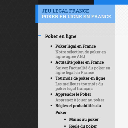
JEU LEGAL FRANCE
POKER EN LIGNE EN FRANCE
Poker en ligne
Poker légal en France
Notre sélection de poker en
ligne agréé ANJ
Actualité poker en France
Suivez l'actualité du poker en
ligne légal en France
Tournois de poker en ligne
Les meilleurs tournois du
poker légal français
Apprendre le Poker
Apprenez à jouer au poker
Règles et probabilités du
Poker
Mains au poker
Règle du poker