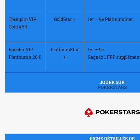
Tremplin VIP
GoldStar +
1er – 9e PlatinumStar
Gold à 5 €
Booster VIP
PlatinumStar
1er – 9e
Platinum à 20 €
+
Gagnez 1 FPP supplémen
JOUER SUR
POKERSTARS
FICHE DÉTAILLÉE DE