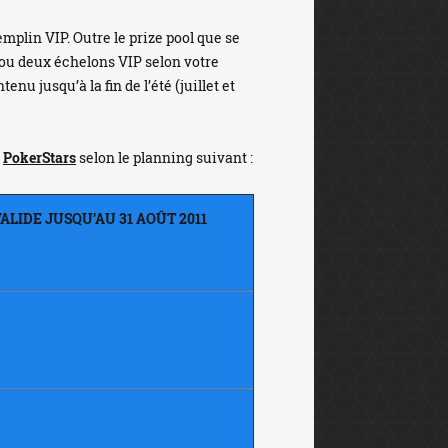
remplin VIP. Outre le prize pool que se
 ou deux échelons VIP selon votre
u jusqu’à la fin de l’été (juillet et
r
PokerStars
selon le planning suivant :
ALIDE JUSQU’AU 31 AOÛT 2011