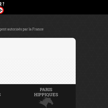
rgent autorisés par la France
PARIS
S
HIPPIQUES