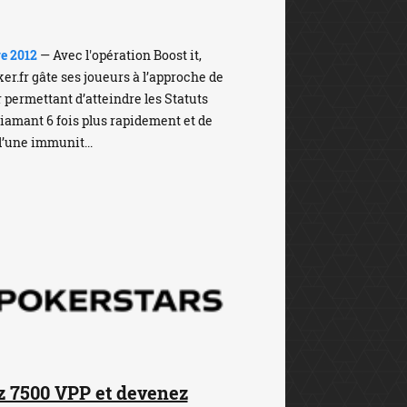
e 2012
— Avec l'opération Boost it,
er.fr gâte ses joueurs à l’approche de
r permettant d’atteindre les Statuts
Diamant 6 fois plus rapidement et de
d’une immunit...
 7500 VPP et devenez