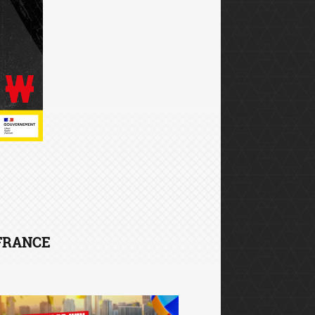
 FRANCE