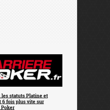
les statuts Platine et
6 fois plus vite sur
e Poker