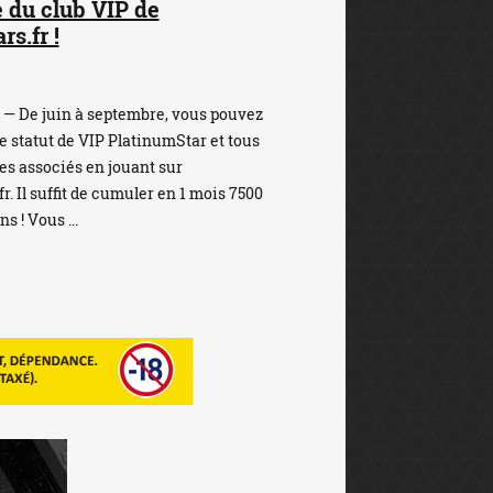
du club VIP de
rs.fr !
— De juin à septembre, vous pouvez
e statut de VIP PlatinumStar et tous
es associés en jouant sur
r. Il suffit de cumuler en 1 mois 7500
 ! Vous ...