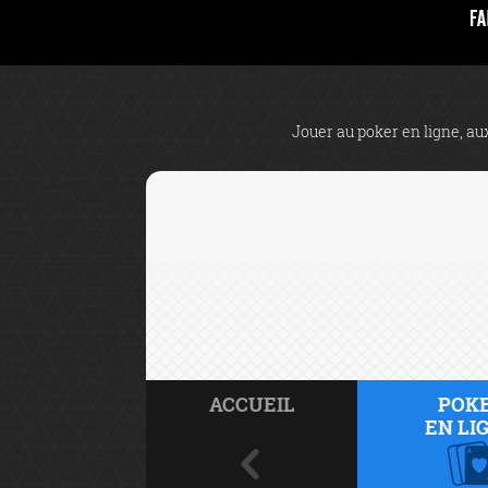
Jouer au poker en ligne, aux
ACCUEIL
POK
EN LI