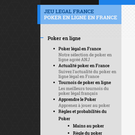
JEU LEGAL FRANCE
POKER EN LIGNE EN FRANCE
Poker en ligne
Poker légal en France
Notre sélection de poker en
ligne agréé ANJ
Actualité poker en France
Suivez l'actualité du poker en
ligne légal en France
Tournois de poker en ligne
Les meilleurs tournois du
poker légal français
Apprendre le Poker
Apprenez à jouer au poker
Règles et probabilités du
Poker
Mains au poker
Règle du poker