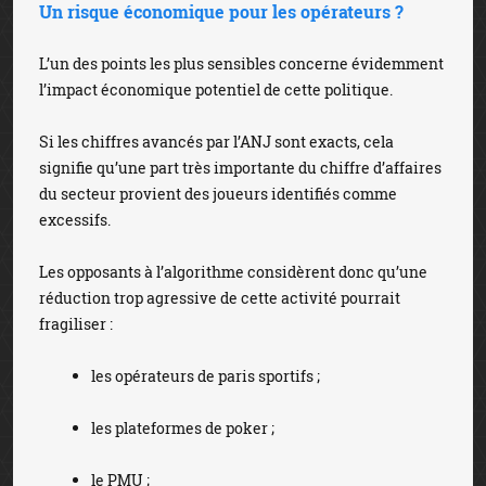
Un risque économique pour les opérateurs ?
L’un des points les plus sensibles concerne évidemment
l’impact économique potentiel de cette politique.
Si les chiffres avancés par l’ANJ sont exacts, cela
signifie qu’une part très importante du chiffre d’affaires
du secteur provient des joueurs identifiés comme
excessifs.
Les opposants à l’algorithme considèrent donc qu’une
réduction trop agressive de cette activité pourrait
fragiliser :
les opérateurs de paris sportifs ;
les plateformes de poker ;
le PMU ;