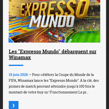
Les "Expresso Mundo" débarquent sur
Winamax
19 juin 2026
— Pour célébrer la Coupe du Monde de la
FIFA, Winamax lance les "Expresso Mundo". À la clé, des
primes de match pouvant atteindre jusqu'à 100 fois le
montant de votre buy-in ! Fonctionnement La pr...