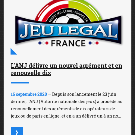
L’ANJ délivre un nouvel agrément et en
renouvelle dix
16 septembre 2020
— Depuis son lancement le 23 juin
dernier, l’ANJ (Autorité nationale des jeux) a procédé au
renouvellement des agréments de dix opérateurs de
jeux ou de paris en ligne, et en a un délivré un à un no...