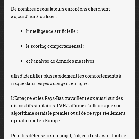
De nombreux régulateurs européens cherchent
aujourd’hui à utiliser :
l’intelligence artificielle ;
le scoring comportemental ;
et l’analyse de données massives
afin d’identifier plus rapidement les comportements à
risque dans les jeux d’argent en ligne.
L’Espagne et les Pays-Bas travaillent eux aussi sur des
dispositifs similaires. L’ANJ affirme d’ailleurs que son
algorithme serait le premier outil de ce type réellement
opérationnel en Europe.
Pour les défenseurs du projet, l’objectif est avant tout de