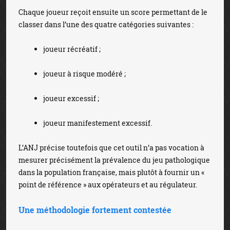
Chaque joueur reçoit ensuite un score permettant de le
classer dans l’une des quatre catégories suivantes :
joueur récréatif ;
joueur à risque modéré ;
joueur excessif ;
joueur manifestement excessif.
L’ANJ précise toutefois que cet outil n’a pas vocation à
mesurer précisément la prévalence du jeu pathologique
dans la population française, mais plutôt à fournir un «
point de référence » aux opérateurs et au régulateur.
Une méthodologie fortement contestée