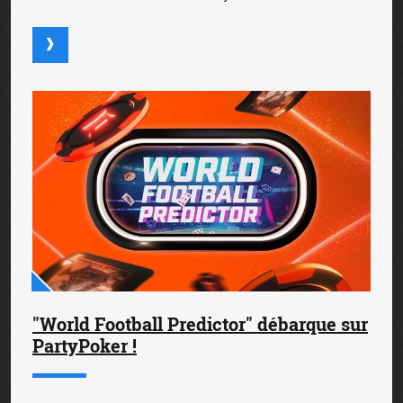
"World Football Predictor" débarque sur
PartyPoker !