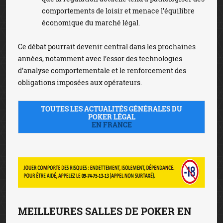
comportements de loisir et menace l’équilibre
économique du marché légal.
Ce débat pourrait devenir central dans les prochaines
années, notamment avec l’essor des technologies
d’analyse comportementale et le renforcement des
obligations imposées aux opérateurs.
TOUTES LES ACTUALITÉS GÉNÉRALES DU
POKER LÉGAL
EN FRANCE
MEILLEURES SALLES DE POKER EN