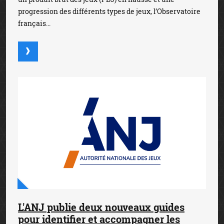
progression des différents types de jeux, l’Observatoire
français...
L'ANJ publie deux nouveaux guides
pour identifier et accompagner les