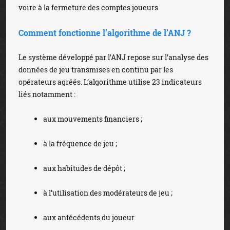
voire à la fermeture des comptes joueurs.
Comment fonctionne l’algorithme de l’ANJ ?
Le système développé par l’ANJ repose sur l’analyse des
données de jeu transmises en continu par les
opérateurs agréés. L’algorithme utilise 23 indicateurs
liés notamment :
aux mouvements financiers ;
à la fréquence de jeu ;
aux habitudes de dépôt ;
à l’utilisation des modérateurs de jeu ;
aux antécédents du joueur.