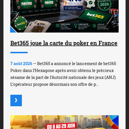
Bet365 joue la carte du poker en France
7 août 2026
— Bet365 a annoncé le lancement de bet365
Poker dans l’Hexagone après avoir obtenu le précieux
sésame de la part de l’Autorité nationale des jeux (ANJ).
L’opérateur propose désormais son offre de p...