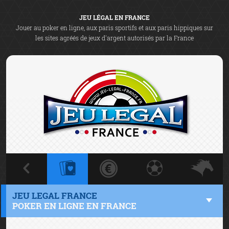
JEU LÉGAL EN FRANCE
Jouer au poker en ligne, aux paris sportifs et aux paris hippiques sur
les sites agréés de jeux d'argent autorisés par la France
JEU LEGAL FRANCE
POKER EN LIGNE EN FRANCE