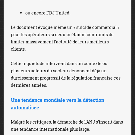
ou encore FDJ United.
Le document évoque même un « suicide commercial »
pour les opérateurs si ceux-ci étaient contraints de
limiter massivement l’activité de leurs meilleurs
clients.
Cette inquiétude intervient dans un contexte où
plusieurs acteurs du secteur dénoncent déjà un
durcissement progressif de la régulation française ces
dernières années.
Une tendance mondiale vers la détection
automatisée
Malgré les critiques, la démarche de l’ANJ s’inscrit dans
une tendance internationale plus large.