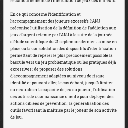
le contournement de l’interdiction de jeux des mineurs.
En ce qui concerne l’identification et
l’accompagnement des joueurs excessifs, l’ANJ
préconise l’utilisation de la définition de l’addiction aux
jeux d’argent retenue par l’ANJ à la suite de la journée
d’étude scientifique du 21 septembre dernier ; la mise en
place ou la consolidation des dispositifs d’identification
permettant de repérer le plus précocement possible la
bascule vers un jeu problématique ou les pratiques déjà
excessives ; de proposer des solutions
d’accompagnement adaptées au niveau de risque
identifié et pouvant aller, le cas échant, jusqu’à limiter
ou neutraliser la capacité de jeu du joueur ; l’utilisation
des outils de « connaissance client » pour déployer des
actions ciblées de prévention ; la généralisation des
outils favorisant la maîtrise par le joueur de son activité
de jeu.