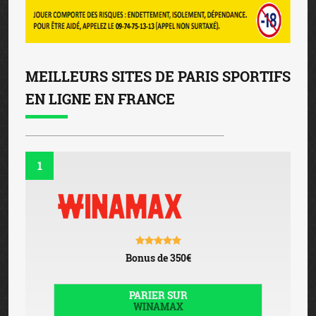
MEILLEURS SITES DE PARIS SPORTIFS
EN LIGNE EN FRANCE
1
Bonus de 350€
PARIER SUR
WINAMAX