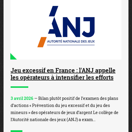
Jeu excessif en France : l'ANJ appelle
les opérateurs à intensifier les efforts
3 avril 2026
— Bilan plutôt positif de l’examen des plans
d’actions « Prévention du jeu excessif et du jeu des
mineurs » des opérateurs de jeux d’argent Le collège de
l’Autorité nationale des jeux (ANJ) a exam...