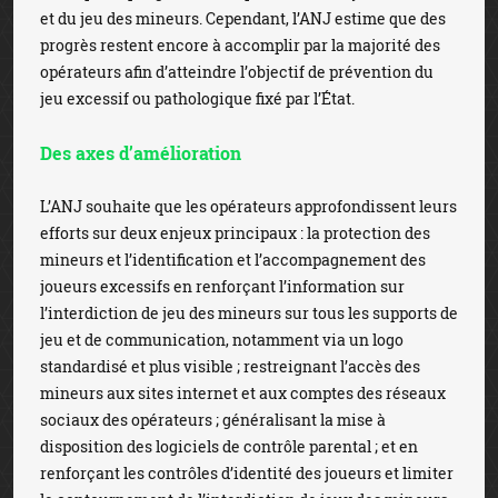
et du jeu des mineurs. Cependant, l’ANJ estime que des
progrès restent encore à accomplir par la majorité des
opérateurs afin d’atteindre l’objectif de prévention du
jeu excessif ou pathologique fixé par l’État.
Des axes d’amélioration
L’ANJ souhaite que les opérateurs approfondissent leurs
efforts sur deux enjeux principaux : la protection des
mineurs et l’identification et l’accompagnement des
joueurs excessifs en renforçant l’information sur
l’interdiction de jeu des mineurs sur tous les supports de
jeu et de communication, notamment via un logo
standardisé et plus visible ; restreignant l’accès des
mineurs aux sites internet et aux comptes des réseaux
sociaux des opérateurs ; généralisant la mise à
disposition des logiciels de contrôle parental ; et en
renforçant les contrôles d’identité des joueurs et limiter