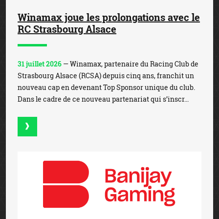
Winamax joue les prolongations avec le
RC Strasbourg Alsace
31 juillet 2026
— Winamax, partenaire du Racing Club de
Strasbourg Alsace (RCSA) depuis cinq ans, franchit un
nouveau cap en devenant Top Sponsor unique du club.
Dans le cadre de ce nouveau partenariat qui s’inscr...