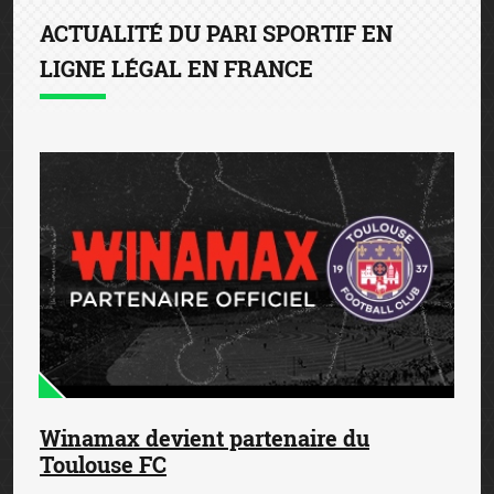
ACTUALITÉ DU PARI SPORTIF EN
LIGNE LÉGAL EN FRANCE
Winamax devient partenaire du
Toulouse FC