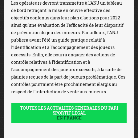
Les opérateurs devront transmettre à l’ANJ un tableau
de bord retraçant la mise en œuvre effective des
objectifs contenus dans leur plan d’actions pour 2022
ainsi qu'une évaluation de l’efficacité de leur dispositif
de prévention du jeu des mineurs. Par ailleurs, l’ANJ
publiera avant l’été un guide pratique relatif à
l’identification et à l’accompagnement des joueurs
excessifs. Enfin, elle pourra engager des actions de
contrôle relatives à l’identification et à
l’accompagnement des joueurs excessifs, à la suite de
plaintes reçues de la part de joueurs problématique. Ces
contrôles pourraient être prochainement élargis au
respect de l’interdiction de vente aux mineurs.
TOUTES LES ACTUALITÉS GÉNÉRALES DU PARI
SPORTIF LÉGAL
EN FRANCE