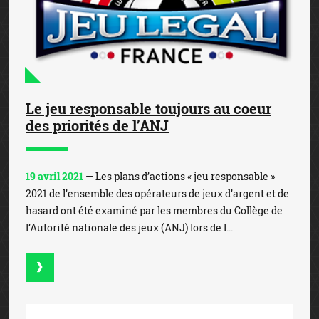
Le jeu responsable toujours au coeur
des priorités de l’ANJ
19 avril 2021
— Les plans d’actions « jeu responsable »
2021 de l’ensemble des opérateurs de jeux d’argent et de
hasard ont été examiné par les membres du Collège de
l’Autorité nationale des jeux (ANJ) lors de l...