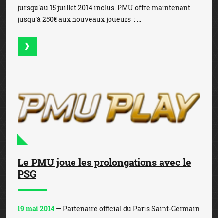
jursqu'au 15 juillet 2014 inclus. PMU offre maintenant
jusqu’à 250€ aux nouveaux joueurs : ...
Le PMU joue les prolongations avec le
PSG
19 mai 2014
— Partenaire official du Paris Saint-Germain