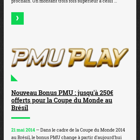
prochain. Un montant trois fois supérieur à celui ...
Nouveau Bonus PMU : jusqu'à 250€
offerts pour la Coupe du Monde au
Brésil
21 mai 2014
— Dans le cadre de la Coupe du Monde 2014
au Brésil, le bonus PMU change à partir d'aujourd'hui