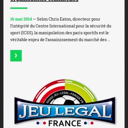
16 mai 2014
— Selon Chris Eaton, directeur pour
l’intégrité du Centre International pour la sécurité du
sport (ICSS), la manipulation des paris sportifs est le
véritable enjeu de l’assainissement du marché des ...