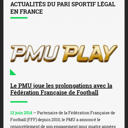
ACTUALITÉS DU PARI SPORTIF LÉGAL
EN FRANCE
Le PMU joue les prolongations avec la
Fédération Française de Football
12 juin 2014
— Partenaire de la Fédération Française de
Football (FFF) depuis 2010, le PMU a annoncé le
renouvèlement de son engagement pour quatre années