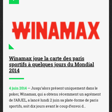
Winamax joue la carte des paris
sportifs à quelques jours du Mondial
2014
4 juin 2014
— Jusqu’alors présent uniquement dans le
poker, Winamax, qui a obtenu récemment un agrément
de l’ARJEL, a lancé lundi 2 juin sa plate-forme de paris
sportifs, soit dix jours avant le coup d’envoi d...