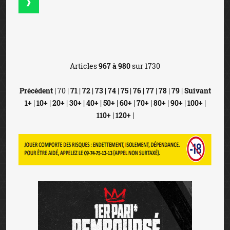
Articles
967 à 980
sur 1730
Précédent
| 70 |
71
|
72
|
73
|
74
|
75
|
76
|
77
|
78
|
79
|
Suivant
1+
|
10+
|
20+
|
30+
|
40+
|
50+
|
60+
|
70+
|
80+
|
90+
|
100+
|
110+
|
120+
|