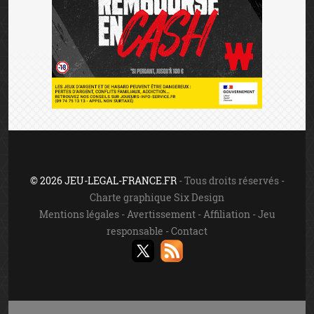
© 2026 JEU-LEGAL-FRANCE.FR
- Tous droits réservés -
Charte graphique Six Design
Mentions légales
-
Avertissement
-
Affiliation
-
Jeu
responsable
-
Contact