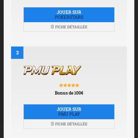
JOUER SUR
POKERSTARS
FICHE DÉTAILLÉE
3
Bonus de 100€
JOUER SUR
PMU PLAY
FICHE DÉTAILLÉE