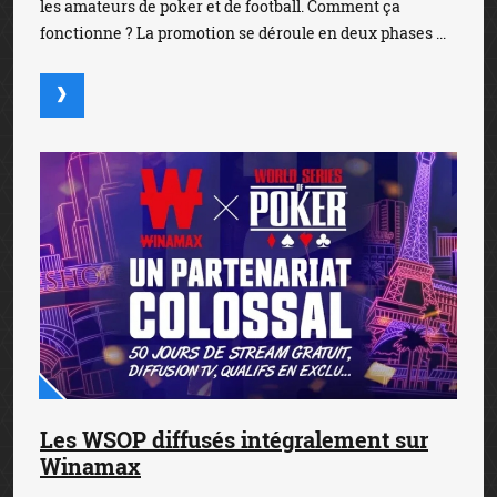
les amateurs de poker et de football. Comment ça
fonctionne ? La promotion se déroule en deux phases ...
Les WSOP diffusés intégralement sur
Winamax