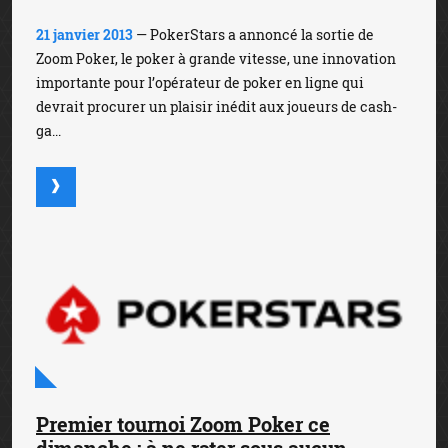
21 janvier 2013
— PokerStars a annoncé la sortie de
Zoom Poker, le poker à grande vitesse, une innovation
importante pour l’opérateur de poker en ligne qui
devrait procurer un plaisir inédit aux joueurs de cash-
ga...
Premier tournoi Zoom Poker ce