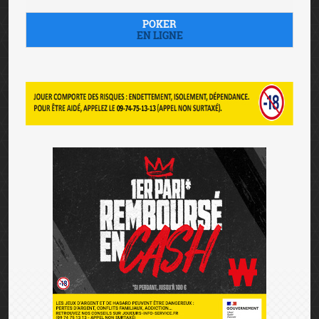
POKER
EN LIGNE