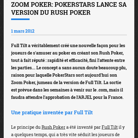
ZOOM POKER: POKERSTARS LANCE SA
VERSION DU RUSH POKER
1 mars 2012
Full Tilt a véritablement créé une nouvelle façon pour les
joueurs de s'amuser au poker en créant son Rush Poker,
tout à fait réputé : rapidité et efficacité, fini l'attente entre
les parties... Le concept a sans aucun doute beaucoup plu,
raison pour laquelle PokerStars sort aujourd'hui son
Zoom Poker, jumeau de la version de Full Tilt. La sortie
est prévue dans les semaines à venir sur le .com, mais il
faudra attendre l'approbation de l'ARJEL pour la France.
Une pratique inventée par Full Tilt
Le principe du
Rush Poker
a été inventé par
Full Tilt
il y
a quelques temps, qui a très vite séduit les joueurs de