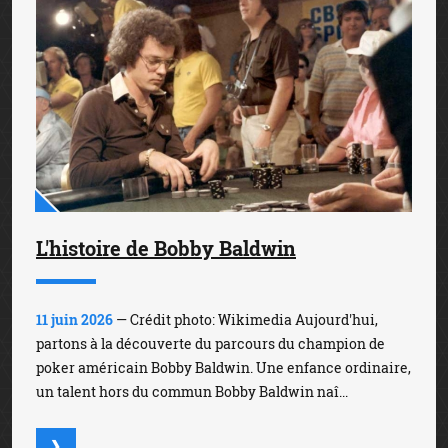
L'histoire de Bobby Baldwin
11 juin 2026
— Crédit photo: Wikimedia Aujourd'hui,
partons à la découverte du parcours du champion de
poker américain Bobby Baldwin. Une enfance ordinaire,
un talent hors du commun Bobby Baldwin naî...