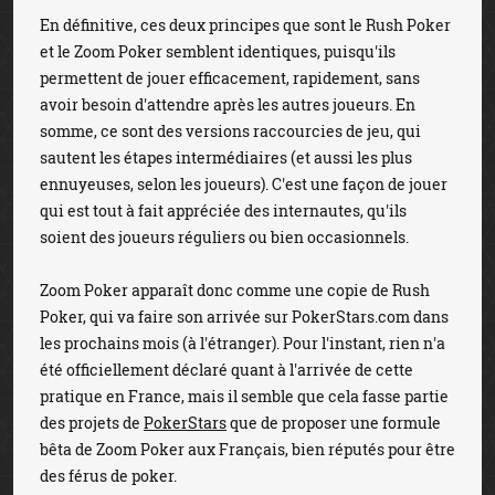
En définitive, ces deux principes que sont le Rush Poker
et le Zoom Poker semblent identiques, puisqu'ils
permettent de jouer efficacement, rapidement, sans
avoir besoin d'attendre après les autres joueurs. En
somme, ce sont des versions raccourcies de jeu, qui
sautent les étapes intermédiaires (et aussi les plus
ennuyeuses, selon les joueurs). C'est une façon de jouer
qui est tout à fait appréciée des internautes, qu'ils
soient des joueurs réguliers ou bien occasionnels.
Zoom Poker apparaît donc comme une copie de Rush
Poker, qui va faire son arrivée sur PokerStars.com dans
les prochains mois (à l'étranger). Pour l'instant, rien n'a
été officiellement déclaré quant à l'arrivée de cette
pratique en France, mais il semble que cela fasse partie
des projets de
PokerStars
que de proposer une formule
bêta de Zoom Poker aux Français, bien réputés pour être
des férus de poker.