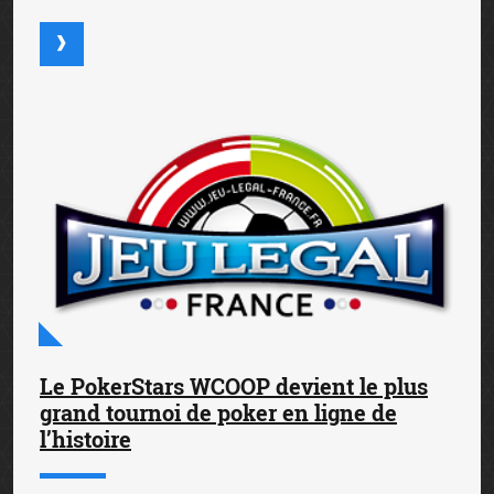
Le PokerStars WCOOP devient le plus
grand tournoi de poker en ligne de
l’histoire