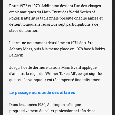
Entre 1972 et 1979, Addington devient l'un des visages
emblématiques du Main Event des World Series of
Poker. Il atteint la table finale presque chaque année et
détient toujours le record de sept participations à ce
stade du tournoi.
Il termine notamment deuxième en 1974 derrière
Johnny Moss, puis à la même place en 1978 face à Bobby
Baldwin.
Jusqu'à cette dernière date, le Main Event applique
d'ailleurs la règle du "Winner Takes All", ce qui signifie
que seul le vainqueur est récompensé financièrement.
Le passage au monde des affaires
Dans les années 1980, Addington s'éloigne
progressivement du poker professionnel afin de se