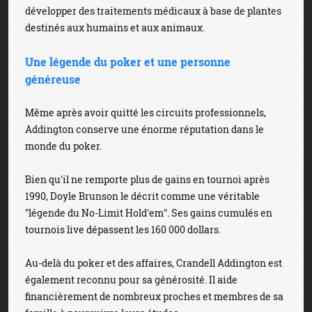
développer des traitements médicaux à base de plantes
destinés aux humains et aux animaux.
Une légende du poker et une personne
généreuse
Même après avoir quitté les circuits professionnels,
Addington conserve une énorme réputation dans le
monde du poker.
Bien qu'il ne remporte plus de gains en tournoi après
1990, Doyle Brunson le décrit comme une véritable
"légende du No-Limit Hold'em". Ses gains cumulés en
tournois live dépassent les 160 000 dollars.
Au-delà du poker et des affaires, Crandell Addington est
également reconnu pour sa générosité. Il aide
financièrement de nombreux proches et membres de sa