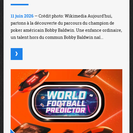
11 juin 2026
— Crédit photo: Wikimedia Aujourd'hui,
partons à la découverte du parcours du champion de
poker américain Bobby Baldwin. Une enfance ordinaire,
un talent hors du commun Bobby Baldwin naî...