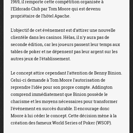
1969, il remporte cette compétition organisée à
l'Eldorado Club par Tom Moore qui est devenu
propriétaire de l'hôtel Apache.
L'objectif de cet événement est d'attirer une nouvelle
clientèle dans les casinos. Hélas, il n'y aura pas de
seconde édition, car les joueurs passent leur temps aux
tables de poker et ne dépensent pas leur argent sur les
autres jeux de l'établissement.
Le concept attire cependant l'attention de Benny Binion.
Celui-ci demande à Tom Moore l'autorisation de
reprendre l'idée pour son propre compte. Addington
comprend immédiatement que Binion possède le
charisme et les moyens nécessaires pour transformer
l'événement en succès durable. Il encourage donc
Moore à lui céder le concept. Cette décision mène à la
création des fameux World Series of Poker (WSOP).