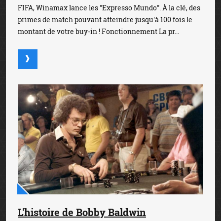
FIFA, Winamax lance les "Expresso Mundo". À la clé, des
primes de match pouvant atteindre jusqu'à 100 fois le
montant de votre buy-in ! Fonctionnement La pr...
L'histoire de Bobby Baldwin