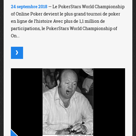
24 septembre 2018
— Le PokerStars World Championship
of Online Poker devient le plus grand tournoi de poker
en ligne de l’histoire Avec plus de 1,1 million de
participations, le PokerStars World Championship of
On...