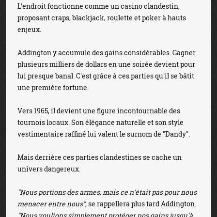
L'endroit fonctionne comme un casino clandestin,
proposant craps, blackjack, roulette et poker à hauts
enjeux.
Addington y accumule des gains considérables. Gagner
plusieurs milliers de dollars en une soirée devient pour
lui presque banal. C'est grâce à ces parties qu'il se bâtit
une première fortune.
Vers 1965, il devient une figure incontournable des
tournois locaux. Son élégance naturelle et son style
vestimentaire raffiné lui valent le surnom de "Dandy".
Mais derrière ces parties clandestines se cache un
univers dangereux.
"Nous portions des armes, mais ce n'était pas pour nous
menacer entre nous"
, se rappellera plus tard Addington.
"Nous voulions simplement protéger nos gains jusqu'à