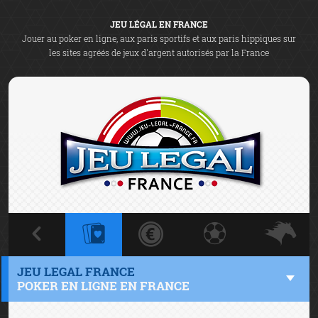
JEU LÉGAL EN FRANCE
Jouer au poker en ligne, aux paris sportifs et aux paris hippiques sur
les sites agréés de jeux d'argent autorisés par la France
JEU LEGAL FRANCE
POKER EN LIGNE EN FRANCE