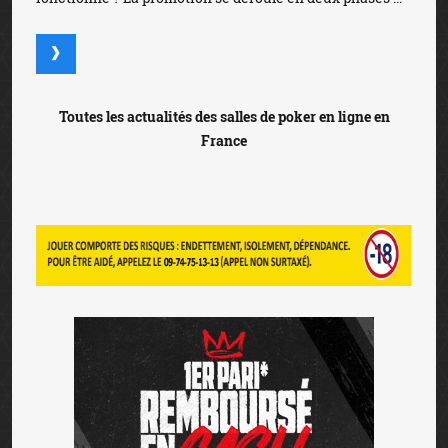
Toutes les actualités des salles de poker en ligne en
France