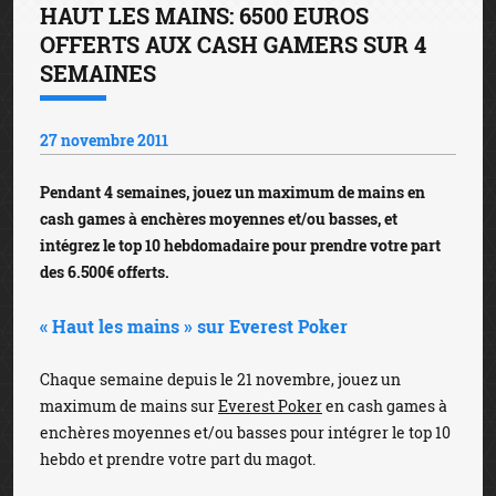
HAUT LES MAINS: 6500 EUROS
OFFERTS AUX CASH GAMERS SUR 4
SEMAINES
27 novembre 2011
Pendant 4 semaines, jouez un maximum de mains en
cash games à enchères moyennes et/ou basses, et
intégrez le top 10 hebdomadaire pour prendre votre part
des 6.500€ offerts.
« Haut les mains » sur Everest Poker
Chaque semaine depuis le 21 novembre, jouez un
maximum de mains sur
Everest Poker
en cash games à
enchères moyennes et/ou basses pour intégrer le top 10
hebdo et prendre votre part du magot.