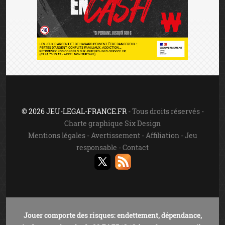
© 2026 JEU-LEGAL-FRANCE.FR
- Tous droits réservés -
Charte graphique Six Design
Mentions légales
-
Avertissement
-
Affiliation
-
Jeu
responsable
-
Contact
Jouer comporte des risques: endettement, dépendance,