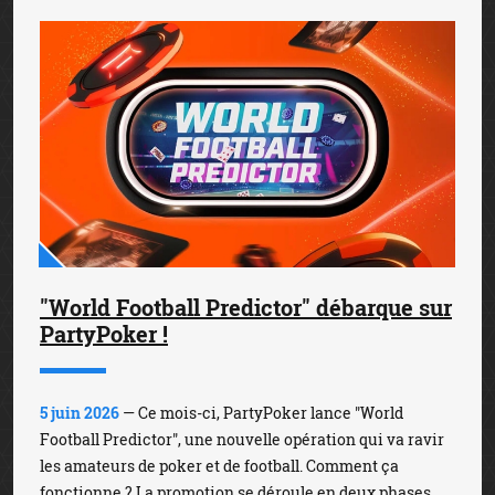
"World Football Predictor" débarque sur
PartyPoker !
5 juin 2026
— Ce mois-ci, PartyPoker lance "World
Football Predictor", une nouvelle opération qui va ravir
les amateurs de poker et de football. Comment ça
fonctionne ? La promotion se déroule en deux phases ...