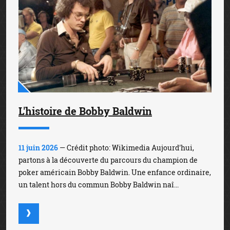
L'histoire de Bobby Baldwin
11 juin 2026
— Crédit photo: Wikimedia Aujourd'hui,
partons à la découverte du parcours du champion de
poker américain Bobby Baldwin. Une enfance ordinaire,
un talent hors du commun Bobby Baldwin naî...