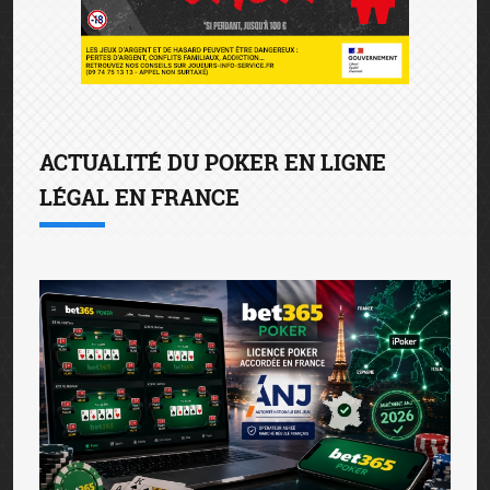
ACTUALITÉ DU POKER EN LIGNE
LÉGAL EN FRANCE