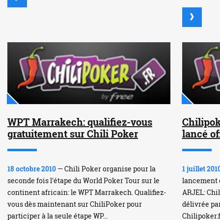
WPT Marrakech: qualifiez-vous
Chilipoke
gratuitement sur Chili Poker
lancé of
18 octobre 2010
— Chili Poker organise pour la
1 juillet 201
seconde fois l'étape du World Poker Tour sur le
lancement o
continent africain: le WPT Marrakech. Qualifiez-
ARJEL: Chil
vous dès maintenant sur ChiliPoker pour
délivrée par
participer à la seule étape WP...
Chilipoker.fr