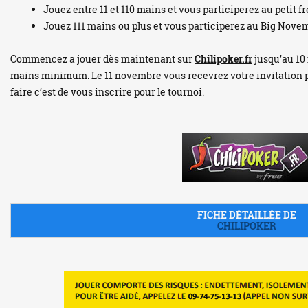
Jouez entre 11 et 110 mains et vous participerez au petit 
Jouez 111 mains ou plus et vous participerez au Big Novem
Commencez a jouer dès maintenant sur
Chilipoker.fr
jusqu’au 10
mains minimum. Le 11 novembre vous recevrez votre invitation pa
faire c’est de vous inscrire pour le tournoi.
FICHE DÉTAILLÉE DE
CHILIPOKER