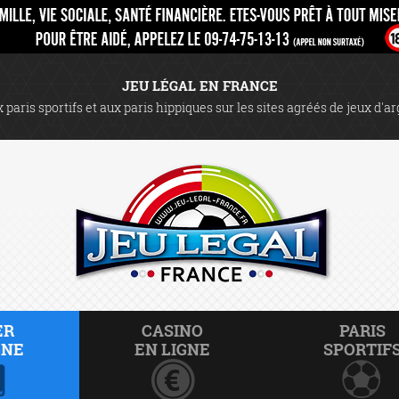
JEU LÉGAL EN FRANCE
 paris sportifs et aux paris hippiques sur les sites agréés de jeux d'a
ER
CASINO
PARIS
GNE
EN LIGNE
SPORTIF