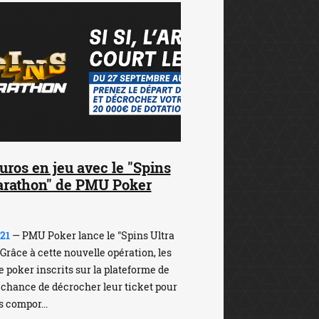
uros en jeu avec le "Spins
arathon" de PMU Poker
021
— PMU Poker lance le "Spins Ultra
Grâce à cette nouvelle opération, les
 poker inscrits sur la plateforme de
 chance de décrocher leur ticket pour
s compor...