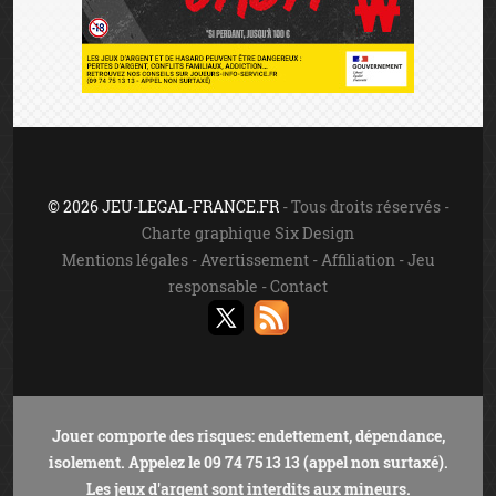
© 2026 JEU-LEGAL-FRANCE.FR
- Tous droits réservés -
Charte graphique Six Design
Mentions légales
-
Avertissement
-
Affiliation
-
Jeu
responsable
-
Contact
Jouer comporte des risques: endettement, dépendance,
isolement. Appelez le 09 74 75 13 13 (appel non surtaxé).
Les jeux d'argent sont interdits aux mineurs.