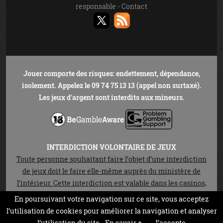
responsable
-
Contact
Jouer comporte des risques: endettement, dépendance,
isolement. Appelez le 09 74 75 13 13 (appel non surtaxé).
Les jeux d'argent sont interdits aux mineurs.
INTERDICTION VOLONTAIRE DE JEUX
Toute personne souhaitant faire l’objet d’une interdiction
de jeux doit le faire elle-même auprès du ministère de
l’intérieur. Cette interdiction est valable dans les casinos,
les cercles de jeux et sur les sites de jeux en ligne autorisés
En poursuivant votre navigation sur ce site, vous acceptez
en vertu de la loi n°2010-476 du 12 mai 2010. Elle est
l’utilisation de cookies pour améliorer la navigation et analyser
prononcée pour une durée de trois ans non réductible.
l’utilisation du site.
En savoir +
J’accepte