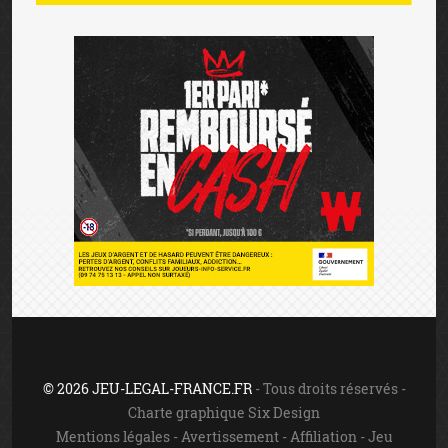
© 2026 JEU-LEGAL-FRANCE.FR
- Tous droits réservés -
Charte graphique Six Design
Mentions légales
-
Avertissement
-
Affiliation
-
Jeu