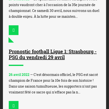
points vaudront cher à l'occasion de la 35e journée de
championnat. Ce samedi 30 avril, nous suivrons un duel
à double enjeu. À la lutte pour se mainten...
Pronostic football Ligue 1: Strasbourg -
PSG du vendredi 29 avril
26 avril 2022
— C'est désormais officiel, le PSG est sacré
champion de France pour la 10e fois de son histoire !
Dans une saison tumultueuse, les supporters n'ont pas
vraiment fêté ce sacre qui n'efface pas la n...