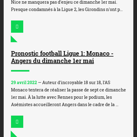
Nice ne manquera pas d'enjeu ce dimanche 1er mai.
Presque condamnés à la Ligue 2, les Girondins n'ont p...
Pronostic football Ligue 1: Monaco -
Angers du dimanche 1er mai
29 avril 2022
— Auteur d'incroyable 18 sur 18, l'AS
Monaco tentera de réaliser la passe de sept ce dimanche
1er mai. À la lutte avec Rennes pour le podium, les
Asémistes accueilleront Angers dans le cadre de la ...