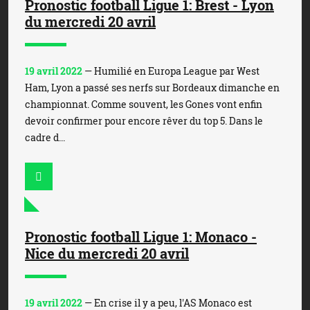
Pronostic football Ligue 1: Brest - Lyon
du mercredi 20 avril
19 avril 2022
— Humilié en Europa League par West
Ham, Lyon a passé ses nerfs sur Bordeaux dimanche en
championnat. Comme souvent, les Gones vont enfin
devoir confirmer pour encore rêver du top 5. Dans le
cadre d...
Pronostic football Ligue 1: Monaco -
Nice du mercredi 20 avril
19 avril 2022
— En crise il y a peu, l'AS Monaco est