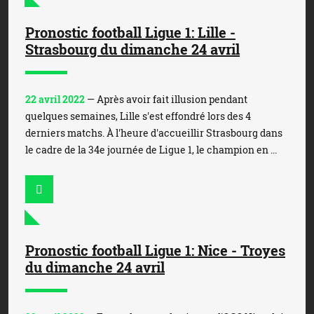
Pronostic football Ligue 1: Lille -
Strasbourg du dimanche 24 avril
22 avril 2022
— Après avoir fait illusion pendant
quelques semaines, Lille s'est effondré lors des 4
derniers matchs. À l'heure d'accueillir Strasbourg dans
le cadre de la 34e journée de Ligue 1, le champion en ...
Pronostic football Ligue 1: Nice - Troyes
du dimanche 24 avril