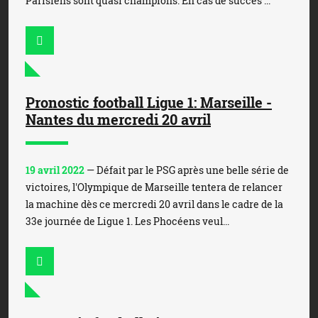
Parisiens sont quasi champions. En cas de succès ...
Pronostic football Ligue 1: Marseille -
Nantes du mercredi 20 avril
19 avril 2022
— Défait par le PSG après une belle série de
victoires, l'Olympique de Marseille tentera de relancer
la machine dès ce mercredi 20 avril dans le cadre de la
33e journée de Ligue 1. Les Phocéens veul...