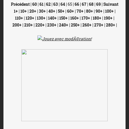
Précédent
|
60
|
61
|
62
|
63
|
64
| 65 |
66
|
67
|
68
|
69
|
Suivant
1+
|
10+
|
20+
|
30+
|
40+
|
50+
|
60+
|
70+
|
80+
|
90+
|
100+
|
110+
|
120+
|
130+
|
140+
|
150+
|
160+
|
170+
|
180+
|
190+
|
200+
|
210+
|
220+
|
230+
|
240+
|
250+
|
260+
|
270+
|
280+
|