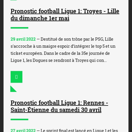
Pronostic football Ligue 1: Troyes - Lille
du dimanche 1er mai
29 avril 2022
— Destitué de son trône par le PSG, Lille
s'accroche à un maigre espoir d’intégrer le top 5 et un
ticket européen. Dans le cadre de la 35e journée de
Ligue 1, les Dogues se rendront à Troyes qui con...
Pronostic football Ligue 1: Rennes -
Saint-Étienne du samedi 30 avril
27 avril 2022
— Le sprint final est lancé en Ligue 1 et les