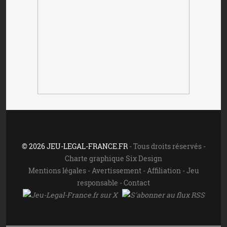
© 2026 JEU-LEGAL-FRANCE.FR
- Tous droits réservés -
Charte graphique Six Design
Mentions légales
-
Avertissement
-
Affiliation
-
Jeu
responsable
-
Contact