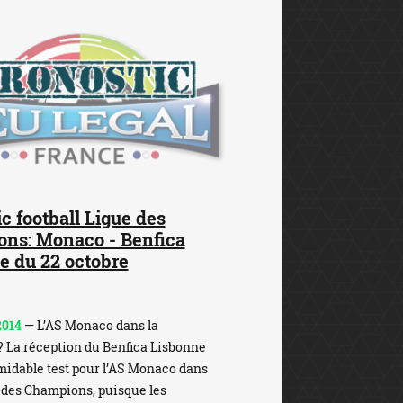
c football Ligue des
ns: Monaco - Benfica
e du 22 octobre
2014
— L’AS Monaco dans la
? La réception du Benfica Lisbonne
midable test pour l’AS Monaco dans
 des Champions, puisque les