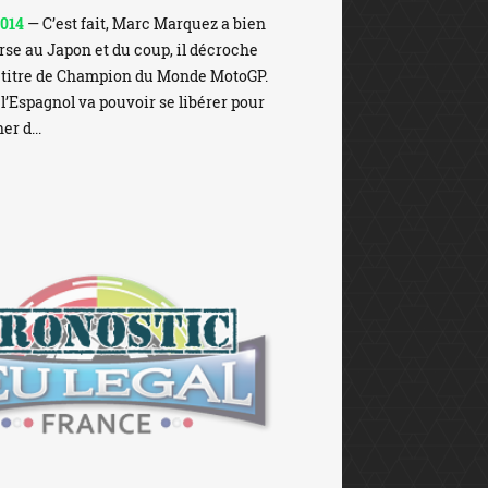
2014
— C’est fait, Marc Marquez a bien
rse au Japon et du coup, il décroche
 titre de Champion du Monde MotoGP.
l’Espagnol va pouvoir se libérer pour
er d...