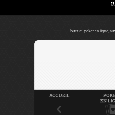
Jouer au poker en ligne, aux
ACCUEIL
POK
EN LI