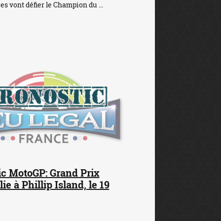
 vont défier le Champion du ...
ic MotoGP: Grand Prix
ie à Phillip Island, le 19