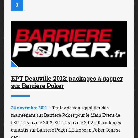
EPT Deauville 2012: packages à gagner
sur Barriere Poker
24 novembre 2011
— Tentez de vous qualifier dès
maintenant sur Barriere Poker pour le Main Event de
l'EPT Deauville 2012. EPT Deauville 2012 : 10 packages
garantis sur Barriere Poker L'European Poker Tour se
dér...