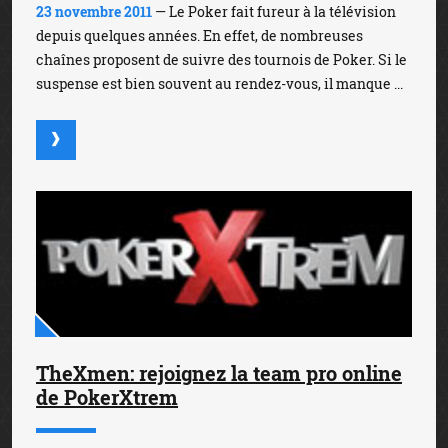
23 novembre 2011
— Le Poker fait fureur à la télévision
depuis quelques années. En effet, de nombreuses
chaînes proposent de suivre des tournois de Poker. Si le
suspense est bien souvent au rendez-vous, il manque ...
TheXmen: rejoignez la team pro online
de PokerXtrem