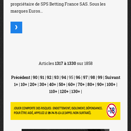
propriétaire de SPS Betting France SAS. Sous les
marques Euros...
Articles
1317 à 1330
sur 1858
Précédent
|
90
|
91
|
92
|
93
|
94
| 95 |
96
|
97
|
98
|
99
|
Suivant
1+
|
10+
|
20+
|
30+
|
40+
|
50+
|
60+
|
70+
|
80+
|
90+
|
100+
|
110+
|
120+
|
130+
|