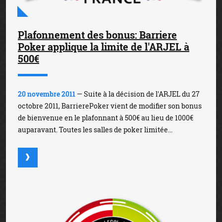
Plafonnement des bonus: Barriere
Poker applique la limite de l'ARJEL à
500€
20 novembre 2011
— Suite à la décision de l'ARJEL du 27
octobre 2011, BarrierePoker vient de modifier son bonus
de bienvenue en le plafonnant à 500€ au lieu de 1000€
auparavant. Toutes les salles de poker limitée...