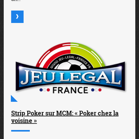
Strip Poker sur MCM: « Poker chez la
voisine »