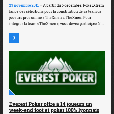
23 novembre 2011
— A partir du 5 décembre, PokerXtrem
lance des sélections pour la constitution de sa team de
joueurs pros online « TheXmen ». TheXmen Pour
intégrer la team « TheXmen », vous devez participez à l...
Everest Poker offre à 14 joueurs un
week-end foot et poker 100% lyonnais