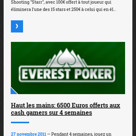
Shooting "Starr", avec 100€ offert à tout joueur qui
éliminera l'une des 15 stars et 250€ à celui qui en él...
Haut les mains: 6500 Euros offerts aux
cash gamers sur 4 semaines
27 novembre 2011
— Pendant 4 semaines, jouez un