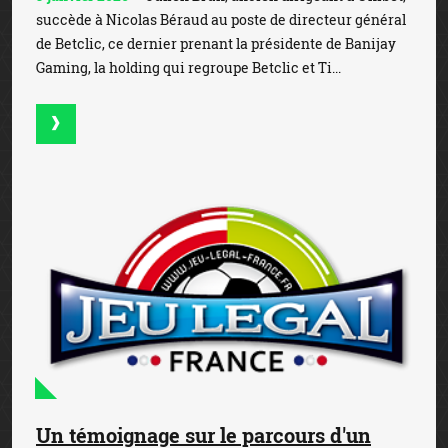
succède à Nicolas Béraud au poste de directeur général
de Betclic, ce dernier prenant la présidente de Banijay
Gaming, la holding qui regroupe Betclic et Ti...
Un témoignage sur le parcours d'un