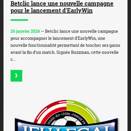
Betclic lance une nouvelle campagne
pour le lancement d'EarlyWin
26 janvier 2026
— Betclic lance une nouvelle campagne
pour accompagner le lancement d’EarlyWin, une
nouvelle fonctionnalité permettant de toucher ses gains
avant la fin d’un match. Signée Buzzman, cette nouvelle
c...