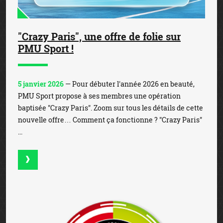
"Crazy Paris", une offre de folie sur
PMU Sport !
5 janvier 2026
— Pour débuter l'année 2026 en beauté,
PMU Sport propose à ses membres une opération
baptisée "Crazy Paris". Zoom sur tous les détails de cette
nouvelle offre… Comment ça fonctionne ? "Crazy Paris"
...