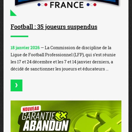
Football : 35 joueurs suspendus
18 janvier 2026
— La Commission de discipline de la
Ligue de Football Professionnel (LFP), qui s’est réunie
les 17 et 24 décembre et les 7 et 14 janvier derniers, a
décidé de sanctionner les joueurs et éducateurs ...