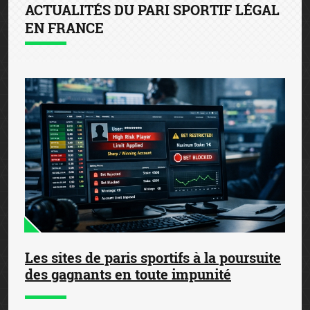
ACTUALITÉS DU PARI SPORTIF LÉGAL
EN FRANCE
Les sites de paris sportifs à la poursuite
des gagnants en toute impunité