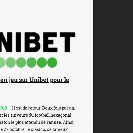
 en jeu sur Unibet pour le
!
2019
— Il est de retour. Deux fois par an,
et les suiveurs du football hexagonal
atch le plus attendu de l'année. Ainsi,
 27 octobre, le clasico, ce fameux