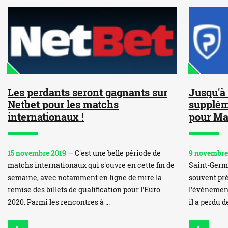
Les perdants seront gagnants sur
Jusqu'à 
Netbet pour les matchs
supplém
internationaux !
pour Mar
15 novembre 2019
— C'est une belle période de
9 novembre
matchs internationaux qui s'ouvre en cette fin de
Saint-Germa
semaine, avec notamment en ligne de mire la
souvent pr
remise des billets de qualification pour l'Euro
l'événement
2020. Parmi les rencontres à ...
il a perdu d