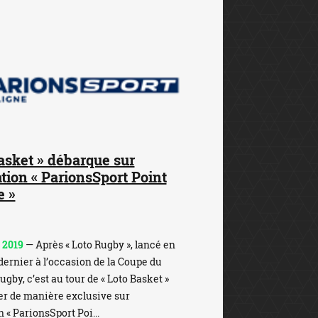
asket » débarque sur
ation « ParionsSport Point
e »
 2019
— Après « Loto Rugby », lancé en
ernier à l’occasion de la Coupe du
gby, c’est au tour de « Loto Basket »
r de manière exclusive sur
n « ParionsSport Poi...