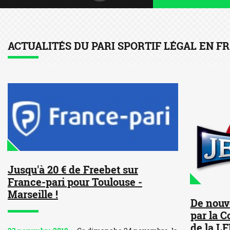
ACTUALITÉS DU PARI SPORTIF LÉGAL EN F
Jusqu'à 20 € de Freebet sur
France-pari pour Toulouse -
Marseille !
De nouv
par la 
de la LF