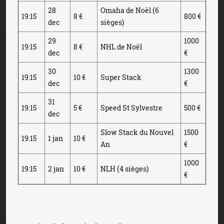
28
Omaha de Noël (6
19:15
8 €
800 €
dec
sièges)
29
1000
19:15
8 €
NHL de Noël
dec
€
30
1300
19:15
10 €
Super Stack
dec
€
31
19:15
5 €
Speed St Sylvestre
500 €
dec
Slow Stack du Nouvel
1500
19:15
1 jan
10 €
An
€
1000
19:15
2 jan
10 €
NLH (4 sièges)
€