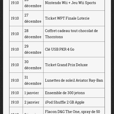
19:10
Nintendo Wii + Jeu Wii Sports
décembre
27
19:10
Ticket WPT Finale Loterie
décembre
28
Coffret cadeau tout chocolat de
19:10
décembre
Thorntons
29
19:10
Clé USB PKR 4 Go
décembre
30
19:10
Ticket Grand Prix Deluxe
décembre
31
19:10
Lunettes de soleil Aviator Ray-Ban
décembre
19:10
1 janvier
Ensemble de 300 jetons
19:10
2 janvier
iPod Shuffle 2 GB Apple
Flacon D&G The One, spray de 50