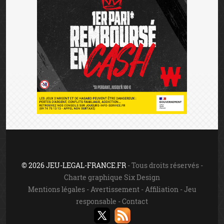
© 2026 JEU-LEGAL-FRANCE.FR
- Tous droits réservés -
Charte graphique Six Design
Mentions légales
-
Avertissement
-
Affiliation
-
Jeu
responsable
-
Contact