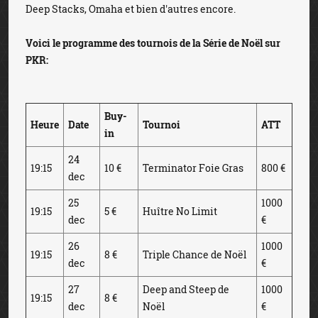
Deep Stacks, Omaha et bien d'autres encore.
Voici le programme des tournois de la Série de Noël sur
PKR:
Buy-
Heure
Date
Tournoi
ATT
in
24
19:15
10 €
Terminator Foie Gras
800 €
dec
25
1000
19:15
5 €
Huître No Limit
dec
€
26
1000
19:15
8 €
Triple Chance de Noël
dec
€
27
Deep and Steep de
1000
19:15
8 €
dec
Noël
€