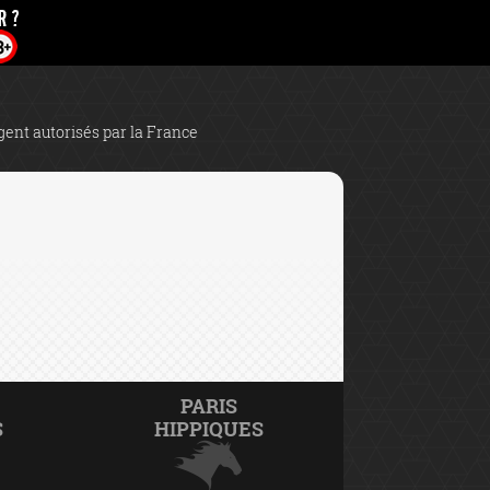
rgent autorisés par la France
PARIS
S
HIPPIQUES