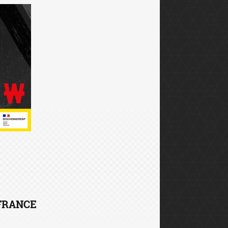
 FRANCE