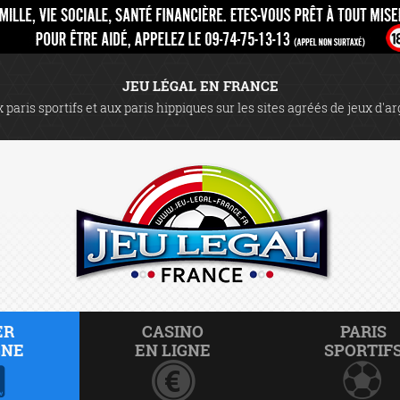
JEU LÉGAL EN FRANCE
 paris sportifs et aux paris hippiques sur les sites agréés de jeux d'a
ER
CASINO
PARIS
GNE
EN LIGNE
SPORTIF