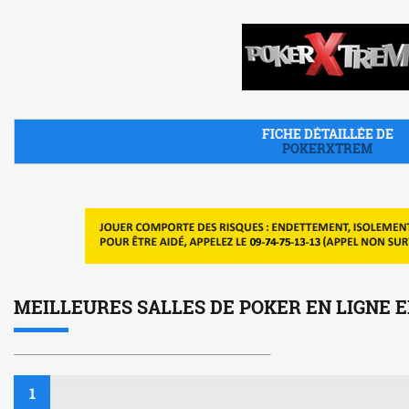
FICHE DÉTAILLÉE DE
POKERXTREM
MEILLEURES SALLES DE POKER EN LIGNE 
1