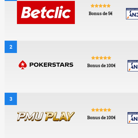
Bonus de 5€
2
Bonus de 100€
3
Bonus de 100€