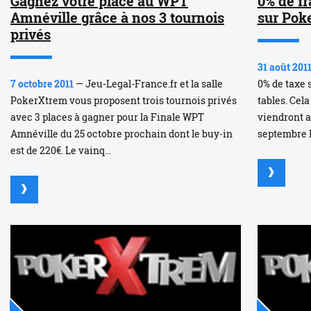
Gagnez votre place au WPT
0% de fr
Amnéville grâce à nos 3 tournois
sur Pok
privés
31 août 201
7 octobre 2011
— Jeu-Legal-France.fr et la salle
0% de taxe 
PokerXtrem vous proposent trois tournois privés
tables. Cela
avec 3 places à gagner pour la Finale WPT
viendront a
Amnéville du 25 octobre prochain dont le buy-in
septembre D
est de 220€. Le vainq...