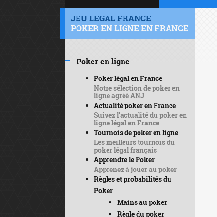
JEU LEGAL FRANCE
POKER EN LIGNE EN FRANCE
Poker en ligne
Poker légal en France
Notre sélection de poker en
ligne agréé ANJ
Actualité poker en France
Suivez l'actualité du poker en
ligne légal en France
Tournois de poker en ligne
Les meilleurs tournois du
poker légal français
Apprendre le Poker
Apprenez à jouer au poker
Règles et probabilités du
Poker
Mains au poker
Règle du poker