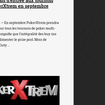
ais d'entrée aux tournois
erXtrem en septembre
1
— En septembre PokerXtrem prendra
sur tous les tournois de poker multi-
 signifie que l'intégralité des buy-ins
limenter le prize pool. Mois de
uty ...