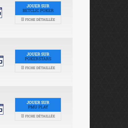
JOUER SUR
BETCLIC POKER
FICHE DÉTAILLÉE
JOUER SUR
POKERSTARS
FICHE DÉTAILLÉE
JOUER SUR
PMU PLAY
FICHE DÉTAILLÉE