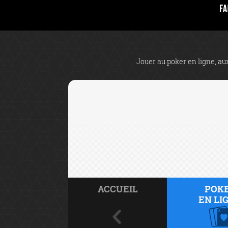
Jouer au poker en ligne, aux
ACCUEIL
POK
EN LI