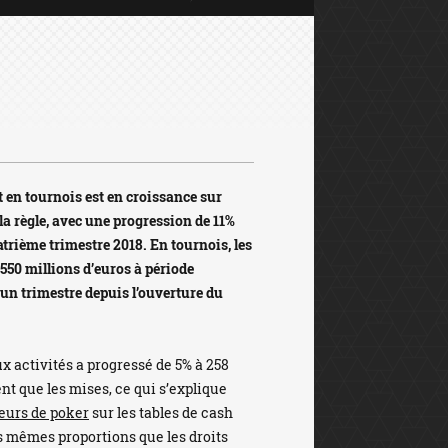
t en tournois est en croissance sur
la règle, avec une progression de 11%
trième trimestre 2018. En tournois, les
 550 millions d’euros à période
 un trimestre depuis l’ouverture du
ux activités a progressé de 5% à 258
nt que les mises, ce qui s’explique
eurs de poker
sur les tables de cash
s mêmes proportions que les droits