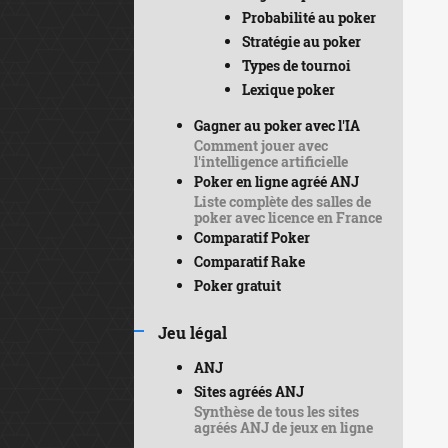
Probabilité au poker
Stratégie au poker
Types de tournoi
Lexique poker
Gagner au poker avec l'IA
Comment jouer avec
l'intelligence artificielle
Poker en ligne agréé ANJ
Liste complète des salles de
poker avec licence en France
Comparatif Poker
Comparatif Rake
Poker gratuit
Jeu légal
ANJ
Sites agréés ANJ
Synthèse de tous les sites
agréés ANJ de jeux en ligne