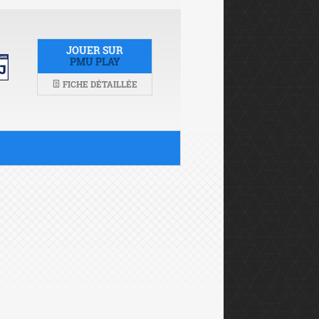
JOUER SUR
PMU PLAY
FICHE DÉTAILLÉE