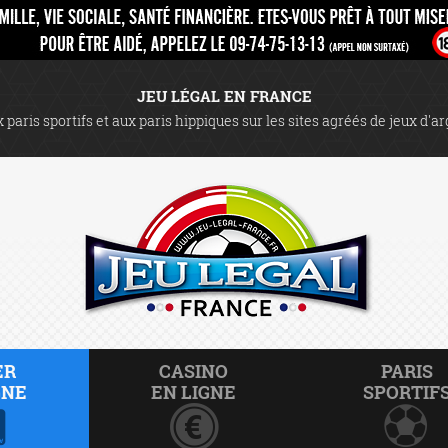
JEU LÉGAL EN FRANCE
 paris sportifs et aux paris hippiques sur les sites agréés de jeux d'a
ER
CASINO
PARIS
GNE
EN LIGNE
SPORTIF