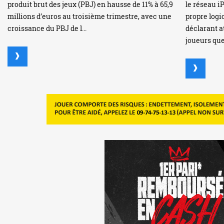
produit brut des jeux (PBJ) en hausse de 11% à 65,9
le réseau iP
millions d’euros au troisième trimestre, avec une
propre logic
croissance du PBJ de l...
déclarant a
joueurs que 