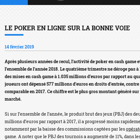
LE POKER EN LIGNE SUR LA BONNE VOIE
14 février 2019
Après plusieurs années de recul, l’activité de poker en cash game e
l’ensemble de l’année 2018. Le quatrième trimestre ne déroge pas à 
des mises en cash game à 1.035 millions d’euros par rapport au qua
joueurs ont dépensé 577 millions d’euros en droits d’entrée, contre
comparable en 2017. Ce chiffre est le plus gros montant généré sur
marché.
Si sur l’ensemble de l’année, le produit brut des jeux (PBJ) des de
millions d’euros par rapport à 2017, il a progressé moins rapideme
notamment par la baisse des commissions captées par les
opérat
game. A noter que le PBJ des tournois a augmenté de 11%, dans le