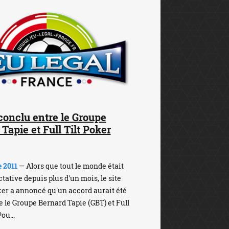
conclu entre le Groupe
Tapie et Full Tilt Poker
 2011
— Alors que tout le monde était
tative depuis plus d'un mois, le site
er a annoncé qu'un accord aurait été
e le Groupe Bernard Tapie (GBT) et Full
ou...