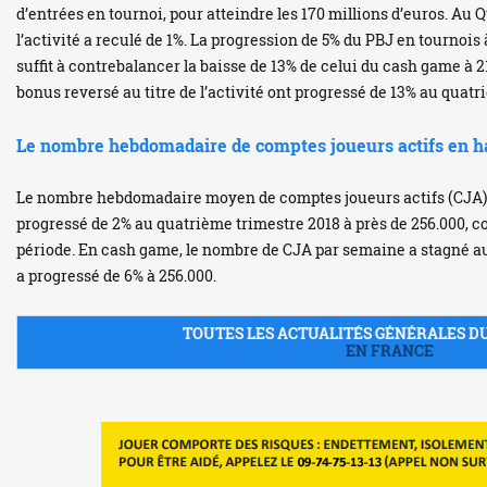
d’entrées en tournoi, pour atteindre les 170 millions d’euros. Au 
l’activité a reculé de 1%. La progression de 5% du PBJ en tournois à
suffit à contrebalancer la baisse de 13% de celui du cash game à 21
bonus reversé au titre de l’activité ont progressé de 13% au quatr
Le nombre hebdomadaire de comptes joueurs actifs en 
Le nombre hebdomadaire moyen de comptes joueurs actifs (CJA) su
progressé de 2% au quatrième trimestre 2018 à près de 256.000, c
période. En cash game, le nombre de CJA par semaine a stagné auto
a progressé de 6% à 256.000.
TOUTES LES ACTUALITÉS GÉNÉRALES D
EN FRANCE