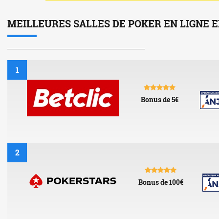
MEILLEURES SALLES DE POKER EN LIGNE 
1
Bonus de 5€
2
Bonus de 100€