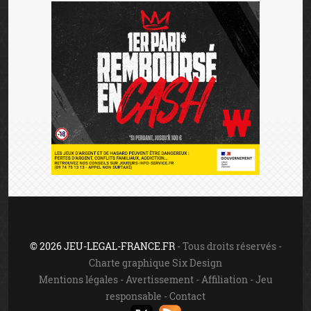
© 2026 JEU-LEGAL-FRANCE.FR
- Tous droits réservés -
Charte graphique Six Design
Mentions légales
-
Avertissement
-
Affiliation
-
Jeu
responsable
-
Contact