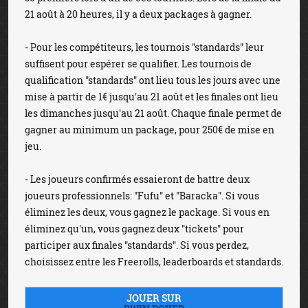
21 août à 20 heures, il y a deux packages à gagner.
- Pour les compétiteurs, les tournois "standards" leur
suffisent pour espérer se qualifier. Les tournois de
qualification "standards" ont lieu tous les jours avec une
mise à partir de 1€ jusqu'au 21 août et les finales ont lieu
les dimanches jusqu'au 21 août. Chaque finale permet de
gagner au minimum un package, pour 250€ de mise en
jeu.
- Les joueurs confirmés essaieront de battre deux
joueurs professionnels: "Fufu" et "Baracka". Si vous
éliminez les deux, vous gagnez le package. Si vous en
éliminez qu'un, vous gagnez deux "tickets" pour
participer aux finales "standards". Si vous perdez,
choisissez entre les Freerolls, leaderboards et standards.
JOUER SUR