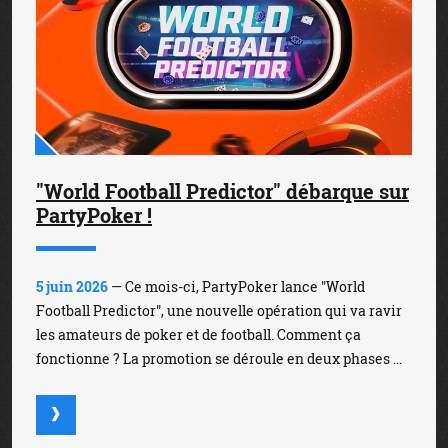
"World Football Predictor" débarque sur
PartyPoker !
5 juin 2026
— Ce mois-ci, PartyPoker lance "World
Football Predictor", une nouvelle opération qui va ravir
les amateurs de poker et de football. Comment ça
fonctionne ? La promotion se déroule en deux phases ...