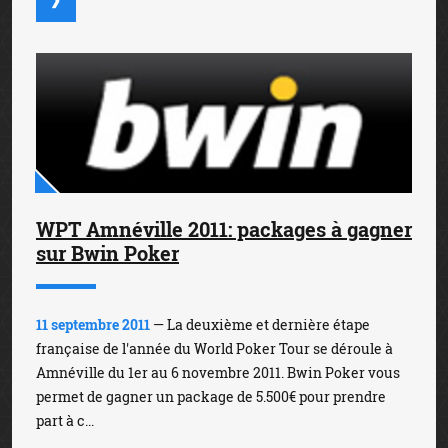
WPT Amnéville 2011: packages à gagner
sur Bwin Poker
11 septembre 2011
— La deuxième et dernière étape
française de l'année du World Poker Tour se déroule à
Amnéville du 1er au 6 novembre 2011. Bwin Poker vous
permet de gagner un package de 5.500€ pour prendre
part à c...