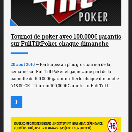
Tournoi de poker avec 100.000€ garantis
sur FullTiltPoker chaque dimanche
20 août 2010
— Participez au plus gros tournoi de la
semaine sur Full Tilt Poker et gagnez une part de la
cagnotte de 100.000€ garantis offerte chaque dimanche
à 18:00 CET. Tournoi 100,000€ Garanti sur Full Tilt P...