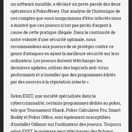
un software nuisible, a déclaré un porte-parole des deux
opérateurs à PokerNews. Une analyse de l’historique de
ces comptes que nous soupçonnons d’être infectés nous
a montré que ces joueurs n’ont pas perdu d’argent à
cause de cette pratique illégale. Dans la continuité de
notre volonté d'une sécurité optimale, nous
recommandons aux joueurs de se protéger contre ce
genre d'attaques en ayant la meilleure sécurité sur leur
ordinateur. Les joueurs doivent télécharger les
dernières updates, utiliser des logiciels anti-virus
performants et n'installer que des programmes édités
par des sources à la réputation intacte ».
Selon ESET, une société spécialisée dans la
cybercriminalité, certains programmes dédiés au poker,
tels que Tournament Shark, Poker Calculator Pro, Smart
Buddy et Poker Office, sont également susceptibles
d'installer Odlanor sur l'ordinateur des joueurs. Toujours
selon ESET, le malware peut télécharger des fichiers