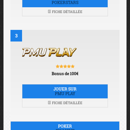
POKERSTARS
FICHE DÉTAILLÉE
3
Bonus de 100€
JOUER SUR
PMU PLAY
FICHE DÉTAILLÉE
POKER