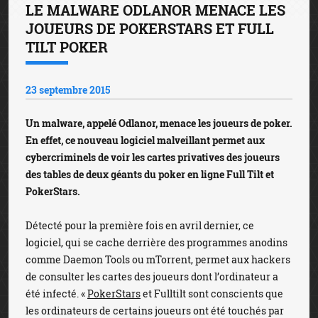
LE MALWARE ODLANOR MENACE LES
JOUEURS DE POKERSTARS ET FULL
TILT POKER
23 septembre 2015
Un malware, appelé Odlanor, menace les joueurs de poker.
En effet, ce nouveau logiciel malveillant permet aux
cybercriminels de voir les cartes privatives des joueurs
des tables de deux géants du poker en ligne Full Tilt et
PokerStars.
Détecté pour la première fois en avril dernier, ce
logiciel, qui se cache derrière des programmes anodins
comme Daemon Tools ou mTorrent, permet aux hackers
de consulter les cartes des joueurs dont l’ordinateur a
été infecté. «
PokerStars
et Fulltilt sont conscients que
les ordinateurs de certains joueurs ont été touchés par