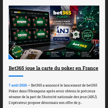
Bet365 joue la carte du poker en France
7 août 2026
— Bet365 a annoncé le lancement de bet365
Poker dans l’Hexagone après avoir obtenu le précieux
sésame de la part de l’Autorité nationale des jeux (ANJ).
L’opérateur propose désormais son offre de p...