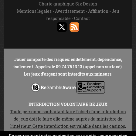
Charte graphique Six Design
Mentions légales
-
Avertissement
-
Affiliation
-
Jeu
responsable
-
Contact
Jouer comporte des risques: endettement, dépendance,
isolement. Appelez le 09 74 75 13 13 (appel non surtaxé).
Les jeux d'argent sont interdits aux mineurs.
INTERDICTION VOLONTAIRE DE JEUX
Toute personne souhaitant faire l’objet d’une interdiction
de jeux doit le faire elle-même auprès du ministère de
l’intérieur. Cette interdiction est valable dans les casinos,
les cercles de jeux et sur les sites de jeux en ligne autorisés
En poursuivant votre navigation sur ce site, vous acceptez