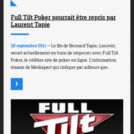
Full Tilt Poker pourrait être repris par
Laurent Tapie
28 septembre 2011
— Le fils de Bernard Tapie, Laurent,
serait actuellement en train de négocier avec Full Tilt
Poker, le célèbre site de poker en ligne. L'information
émane de Mediapart qui indique par ailleurs que...