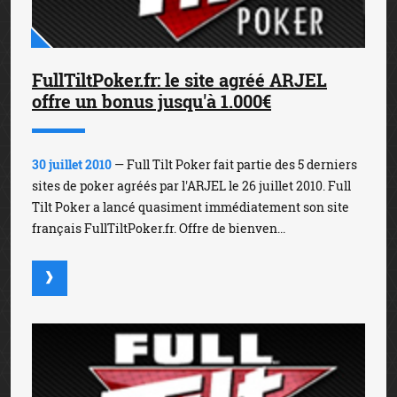
FullTiltPoker.fr: le site agréé ARJEL
offre un bonus jusqu'à 1.000€
30 juillet 2010
— Full Tilt Poker fait partie des 5 derniers
sites de poker agréés par l'ARJEL le 26 juillet 2010. Full
Tilt Poker a lancé quasiment immédiatement son site
français FullTiltPoker.fr. Offre de bienven...