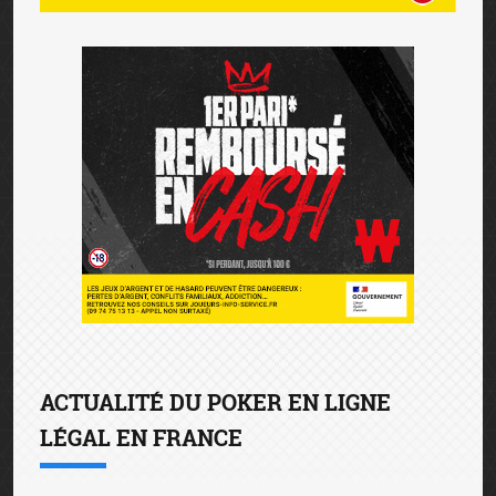
ACTUALITÉ DU POKER EN LIGNE
LÉGAL EN FRANCE