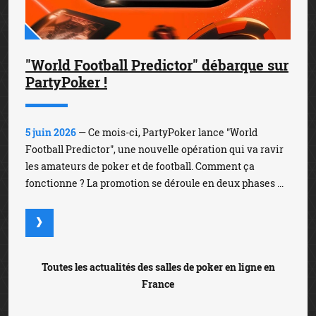
"World Football Predictor" débarque sur
PartyPoker !
5 juin 2026
— Ce mois-ci, PartyPoker lance "World
Football Predictor", une nouvelle opération qui va ravir
les amateurs de poker et de football. Comment ça
fonctionne ? La promotion se déroule en deux phases ...
Toutes les actualités des salles de poker en ligne en
France