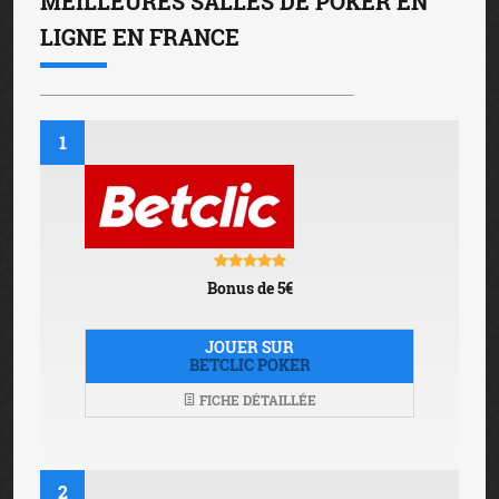
MEILLEURES SALLES DE POKER EN
LIGNE EN FRANCE
1
Bonus de 5€
JOUER SUR
BETCLIC POKER
FICHE DÉTAILLÉE
2