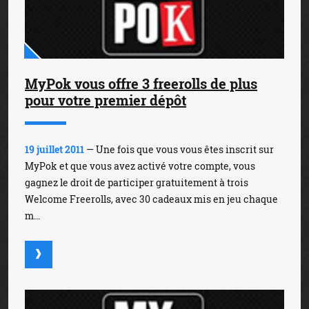
MyPok vous offre 3 freerolls de plus
pour votre premier dépôt
19 juillet 2011
— Une fois que vous vous êtes inscrit sur
MyPok et que vous avez activé votre compte, vous
gagnez le droit de participer gratuitement à trois
Welcome Freerolls, avec 30 cadeaux mis en jeu chaque
m...