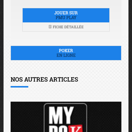
JOUER SUR
PMU PLAY
FICHE DÉTAILLÉE
POKER
EN LIGNE
NOS AUTRES ARTICLES