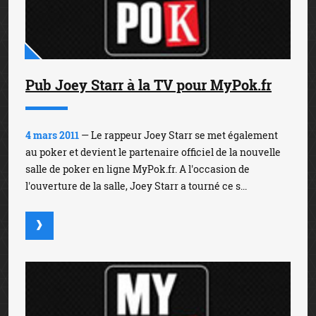
Pub Joey Starr à la TV pour MyPok.fr
4 mars 2011
— Le rappeur Joey Starr se met également
au poker et devient le partenaire officiel de la nouvelle
salle de poker en ligne MyPok.fr. A l'occasion de
l'ouverture de la salle, Joey Starr a tourné ce s...