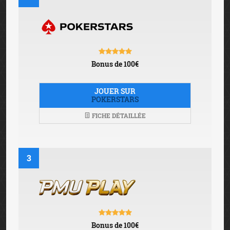
Bonus de 100€
JOUER SUR
POKERSTARS
FICHE DÉTAILLÉE
3
Bonus de 100€