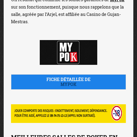
sur son fonctionnement, puisque nous rappelons que la
salle, agréée par l’Arjel, est affiliée au Casino de Gujan-
Mestras.
FICHE DÉTAILLÉE DE
MYPOK