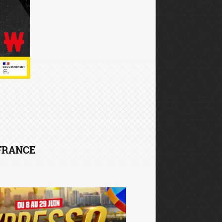
 FRANCE