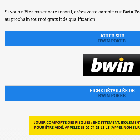
Si vous n'êtes pas encore inscrit, créez votre compte sur
Bwin Po
au prochain tournoi gratuit de qualification.
JOUER SUR
BWIN POKER
FICHE DÉTAILLÉE DE
BWIN POKER