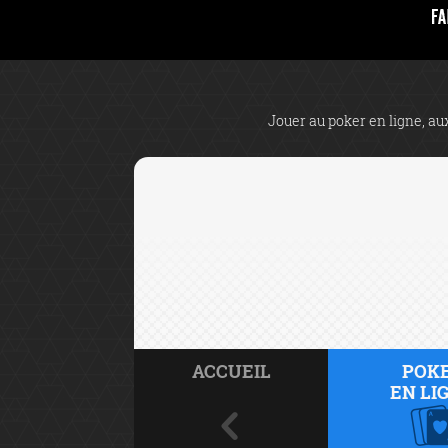
Jouer au poker en ligne, aux
ACCUEIL
POK
EN LI