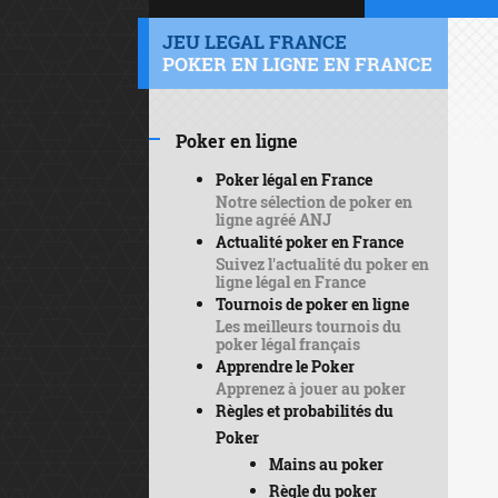
JEU LEGAL FRANCE
POKER EN LIGNE EN FRANCE
Poker en ligne
Poker légal en France
Notre sélection de poker en
ligne agréé ANJ
Actualité poker en France
Suivez l'actualité du poker en
ligne légal en France
Tournois de poker en ligne
Les meilleurs tournois du
poker légal français
Apprendre le Poker
Apprenez à jouer au poker
Règles et probabilités du
Poker
Mains au poker
Règle du poker