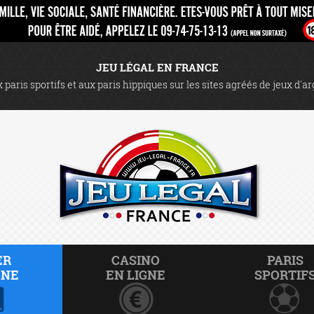
JEU LÉGAL EN FRANCE
 paris sportifs et aux paris hippiques sur les sites agréés de jeux d'a
ER
CASINO
PARIS
GNE
EN LIGNE
SPORTIF