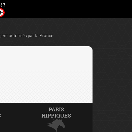
rgent autorisés par la France
PARIS
S
HIPPIQUES