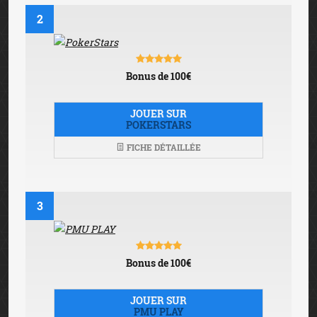
2
Bonus de 100€
JOUER SUR
POKERSTARS
FICHE DÉTAILLÉE
3
Bonus de 100€
JOUER SUR
PMU PLAY