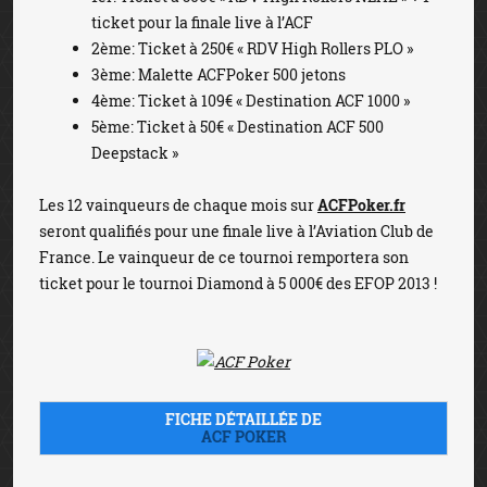
ticket pour la finale live à l’ACF
2ème: Ticket à 250€ « RDV High Rollers PLO »
3ème: Malette ACFPoker 500 jetons
4ème: Ticket à 109€ « Destination ACF 1000 »
5ème: Ticket à 50€ « Destination ACF 500
Deepstack »
Les 12 vainqueurs de chaque mois sur
ACFPoker.fr
seront qualifiés pour une finale live à l’Aviation Club de
France. Le vainqueur de ce tournoi remportera son
ticket pour le tournoi Diamond à 5 000€ des EFOP 2013 !
FICHE DÉTAILLÉE DE
ACF POKER