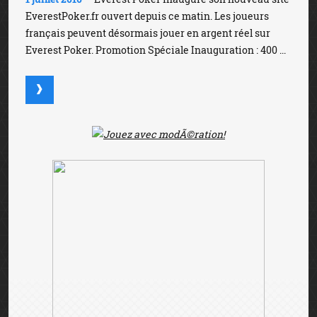
EverestPoker.fr ouvert depuis ce matin. Les joueurs
français peuvent désormais jouer en argent réel sur
Everest Poker. Promotion Spéciale Inauguration : 400 ...