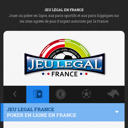
JEU LÉGAL EN FRANCE
Jouer au poker en ligne, aux paris sportifs et aux paris hippiques sur
les sites agréés de jeux d'argent autorisés par la France
JEU LEGAL FRANCE
POKER EN LIGNE EN FRANCE