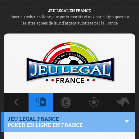
JEU LÉGAL EN FRANCE
Jouer au poker en ligne, aux paris sportifs et aux paris hippiques sur
les sites agréés de jeux d'argent autorisés par la France
JEU LEGAL FRANCE
POKER EN LIGNE EN FRANCE