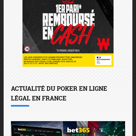
ACTUALITÉ DU POKER EN LIGNE
LÉGAL EN FRANCE