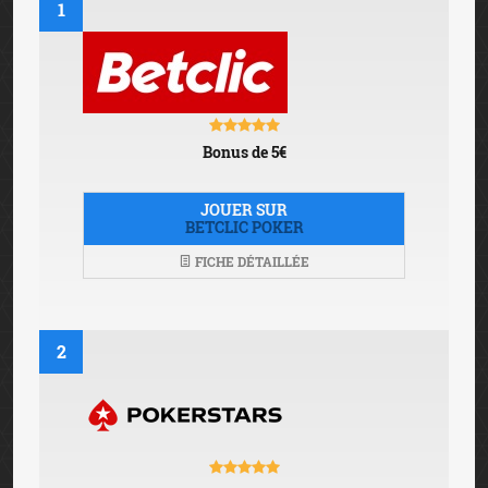
1
Bonus de 5€
JOUER SUR
BETCLIC POKER
FICHE DÉTAILLÉE
2