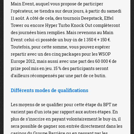
Main Event, auquel vous propose de participer
l'opérateur, se tiendra sur deux jours, à partir du samedi
11 août. A côté de cela, des tournois Deepstack, Effel
Tower ou encore Hyper Turbo Knock Out complèteront
des journées bien remplies. Mais revenons au Main
Event: celui-ci possède un buy-in de 1 350 € + 150 €.
Toutefois, pour cette somme, vous pouvez espérer
repartir avec un des cinq packages pour les WSOP
Europe 2012, mais aussi avec une part des 60 000 € de
prize pool mis en jeu. 15 % des participants seront
d'ailleurs récompensés par une part de ce butin.
Différents modes de qualifications
Les moyens de se qualifier pour cette étape du BPT ne
varient pas d'un iota par rapport aux autres étapes. En
plus de s'inscrire en payant volontairement le buy-in, il
sera possible de gagner son entrée directement dans les
casinos du Groupe Barrière ou en passant par les