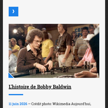
L'histoire de Bobby Baldwin
11 juin 2026
— Crédit photo: Wikimedia Aujourd'hui,