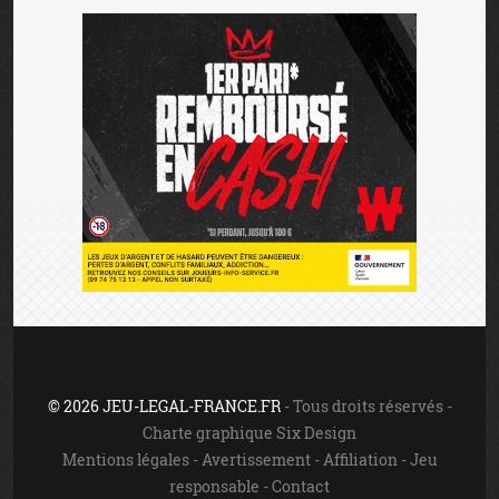
© 2026 JEU-LEGAL-FRANCE.FR
- Tous droits réservés -
Charte graphique Six Design
Mentions légales
-
Avertissement
-
Affiliation
-
Jeu
responsable
-
Contact