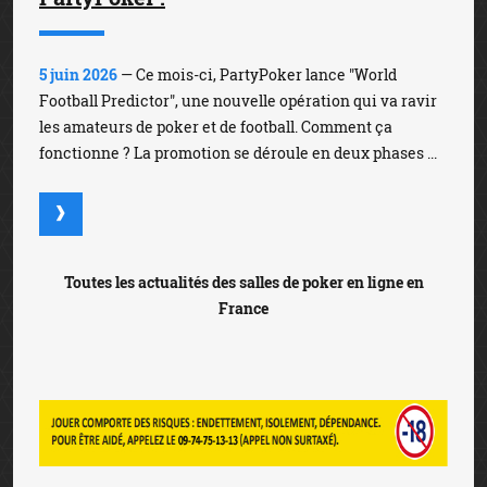
5 juin 2026
— Ce mois-ci, PartyPoker lance "World
Football Predictor", une nouvelle opération qui va ravir
les amateurs de poker et de football. Comment ça
fonctionne ? La promotion se déroule en deux phases ...
Toutes les actualités des salles de poker en ligne en
France