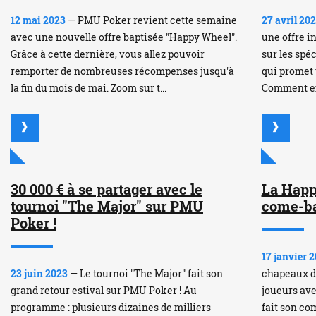
12 mai 2023
— PMU Poker revient cette semaine
27 avril 20
avec une nouvelle offre baptisée "Happy Wheel".
une offre i
Grâce à cette dernière, vous allez pouvoir
sur les spéc
remporter de nombreuses récompenses jusqu'à
qui promet
la fin du mois de mai. Zoom sur t...
Comment en p
30 000 € à se partager avec le
La Happ
tournoi "The Major" sur PMU
come-ba
Poker !
17 janvier 
23 juin 2023
— Le tournoi "The Major" fait son
chapeaux de
grand retour estival sur PMU Poker ! Au
joueurs av
programme : plusieurs dizaines de milliers
fait son c