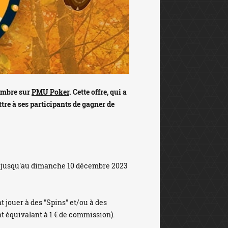
embre sur
PMU Poker
. Cette offre, qui a
tre à ses participants de gagner de
eu jusqu'au dimanche 10 décembre 2023
 jouer à des "Spins" et/ou à des
t équivalant à 1 € de commission).