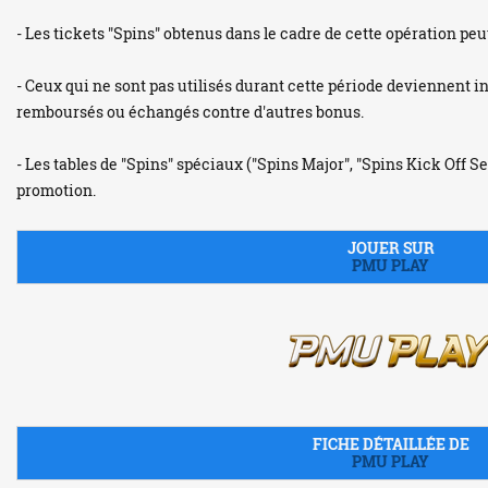
- Les tickets "Spins" obtenus dans le cadre de cette opération peu
- Ceux qui ne sont pas utilisés durant cette période deviennent in
remboursés ou échangés contre d'autres bonus.
- Les tables de "Spins" spéciaux ("Spins Major", "Spins Kick Off Se
promotion.
JOUER SUR
PMU PLAY
FICHE DÉTAILLÉE DE
PMU PLAY