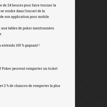
se de 24 heures pour faire tourner la
 se rendre dans l'encart de la
 de son application pour mobile.
ant aux tables de poker mentionnées
e.
 entendu 100 % gagnant !
U Poker peuvent remporter un ticket
et 2 % de chances de remporter la plus