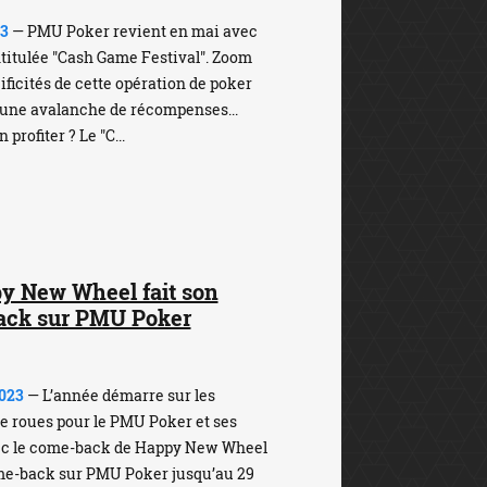
23
— PMU Poker revient en mai avec
ntitulée "Cash Game Festival". Zoom
ificités de cette opération de poker
 une avalanche de récompenses...
rofiter ? Le "C...
y New Wheel fait son
ck sur PMU Poker
2023
— L’année démarre sur les
 roues pour le PMU Poker et ses
ec le come-back de Happy New Wheel
ome-back sur PMU Poker jusqu’au 29