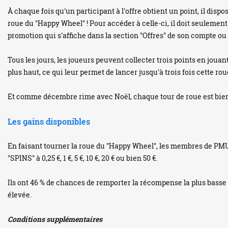
À chaque fois qu'un participant à l'offre obtient un point, il dispo
roue du "Happy Wheel" ! Pour accéder à celle-ci, il doit seulement
promotion qui s'affiche dans la section "Offres" de son compte ou
Tous les jours, les joueurs peuvent collecter trois points en jou
plus haut, ce qui leur permet de lancer jusqu'à trois fois cette rou
Et comme décembre rime avec Noël, chaque tour de roue est bien
Les gains disponibles
En faisant tourner la roue du "Happy Wheel", les membres de PM
"SPINS" à 0,25 €, 1 €, 5 €, 10 €, 20 € ou bien 50 €.
Ils ont 46 % de chances de remporter la récompense la plus basse 
élevée.
Conditions supplémentaires