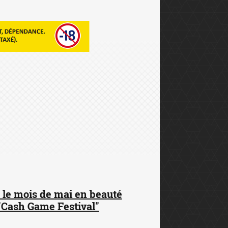
 le mois de mai en beauté
 "Cash Game Festival"