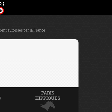
rgent autorisés par la France
PARIS
S
HIPPIQUES