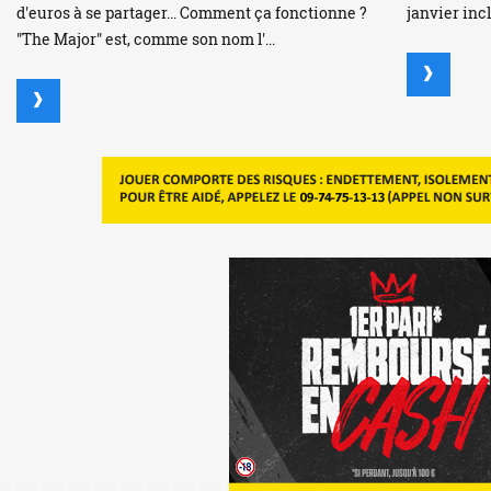
d'euros à se partager... Comment ça fonctionne ?
janvier incl
"The Major" est, comme son nom l'...