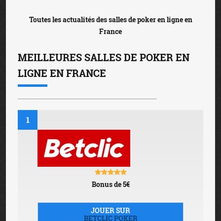
Toutes les actualités des salles de poker en ligne en
France
MEILLEURES SALLES DE POKER EN
LIGNE EN FRANCE
1
Bonus de 5€
JOUER SUR
BETCLIC POKER