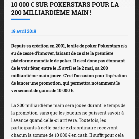
10 000 € SUR POKERSTARS POUR LA
200 MILLIARDIÈME MAIN !
19 avril 2019
Depuis sa création en 2001, le site de poker
Pokerstars
n'a
eu de cesse d'innover, faisant de ce site la première
plateforme mondiale de poker. Il n'est donc pas étonnant
de le voir fêter, entre le 15 avril et le 2 mai, sa 200
milliardième main jouée. C'est l'occasion pour l'opération
de lancer une promotion, qui permettra notamment le
versement de gains de 10 000 €.
La 200 milliardième main sera jouée durant le temps de
la promotion, sans que les joueurs ne puissent savoir à
l'avance quand celle-ci arrivera. Toutefois, les
participants à cette partie extraordinaire recevront
chacun la somme de 10 000 € en cash. Il suffit pour cela