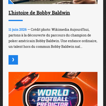
L'histoire de Bobby Baldwin
11 juin 2026
— Crédit photo: Wikimedia Aujourd'hui,
partons à la découverte du parcours du champion de
poker américain Bobby Baldwin. Une enfance ordinaire,
un talent hors du commun Bobby Baldwin naî...