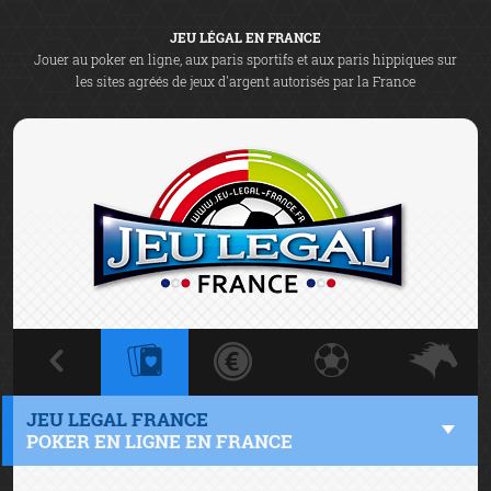
JEU LÉGAL EN FRANCE
Jouer au poker en ligne, aux paris sportifs et aux paris hippiques sur
les sites agréés de jeux d'argent autorisés par la France
JEU LEGAL FRANCE
POKER EN LIGNE EN FRANCE