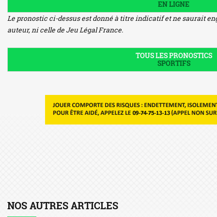
EN LIGNE
Le pronostic ci-dessus est donné à titre indicatif et ne saurait en
auteur, ni celle de Jeu Légal France.
TOUS LES PRONOSTICS
SPORTIFS
NOS AUTRES ARTICLES