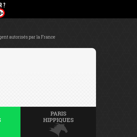
rgent autorisés par la France
PARIS
S
HIPPIQUES