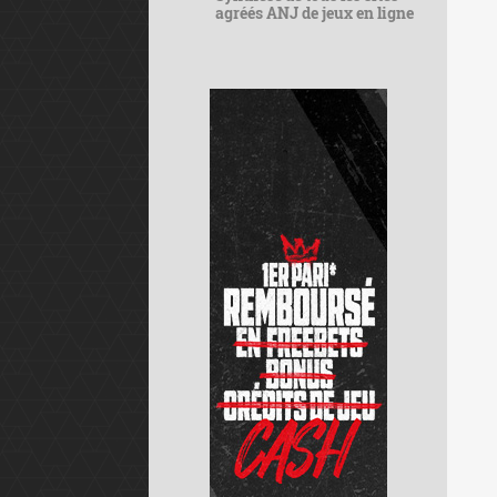
agréés ANJ de jeux en ligne