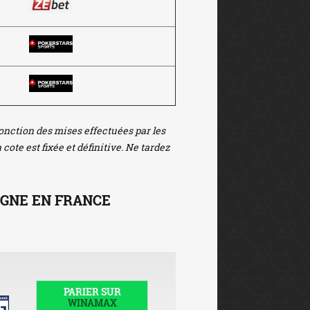
onction des mises effectuées par les
cote est fixée et définitive. Ne tardez
LIGNE EN FRANCE
PARIER SUR
WINAMAX