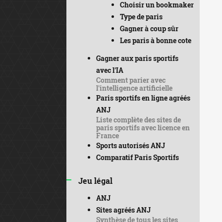
Choisir un bookmaker
Type de paris
Gagner à coup sûr
Les paris à bonne cote
Gagner aux paris sportifs
avec l'IA
Comment parier avec
l'intelligence artificielle
Paris sportifs en ligne agréés
ANJ
Liste complète des sites de
paris sportifs avec licence en
France
Sports autorisés ANJ
Comparatif Paris Sportifs
Jeu légal
ANJ
Sites agréés ANJ
Synthèse de tous les sites