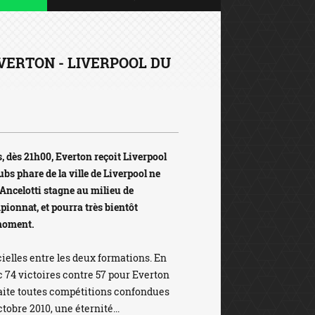
VERTON - LIVERPOOL DU
, dès 21h00, Everton reçoit Liverpool
bs phare de la ville de Liverpool ne
 Ancelotti stagne au milieu de
pionnat, et pourra très bientôt
 moment.
ielles entre les deux formations. En
 74 victoires contre 57 pour Everton
éfaite toutes compétitions confondues
tobre 2010, une éternité...