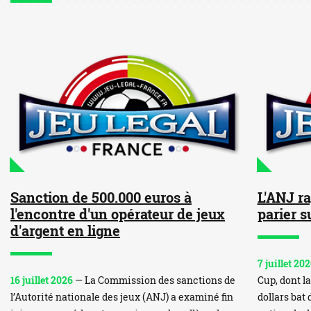
Sanction de 500.000 euros à
L'ANJ ra
l'encontre d'un opérateur de jeux
parier s
d'argent en ligne
7 juillet 20
16 juillet 2026
— La Commission des sanctions de
Cup, dont la
l’Autorité nationale des jeux (ANJ) a examiné fin
dollars bat 