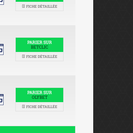
FICHE DÉTAILLÉE
PARIER SUR
BETCLIC
FICHE DÉTAILLÉE
PARIER SUR
OLYBET
FICHE DÉTAILLÉE