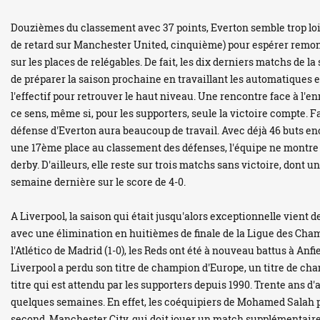
Douzièmes du classement avec 37 points, Everton semble trop loi
de retard sur Manchester United, cinquième) pour espérer remonte
sur les places de relégables. De fait, les dix derniers matchs de l
de préparer la saison prochaine en travaillant les automatiques 
l'effectif pour retrouver le haut niveau. Une rencontre face à l'e
ce sens, même si, pour les supporters, seule la victoire compte. F
défense d'Everton aura beaucoup de travail. Avec déjà 46 buts enc
une 17ème place au classement des défenses, l'équipe ne montr
derby. D'ailleurs, elle reste sur trois matchs sans victoire, dont u
semaine dernière sur le score de 4-0.
A Liverpool, la saison qui était jusqu'alors exceptionnelle vient
avec une élimination en huitièmes de finale de la Ligue des Champ
l'Atlético de Madrid (1-0), les Reds ont été à nouveau battus à Anfi
Liverpool a perdu son titre de champion d'Europe, un titre de cha
titre qui est attendu par les supporters depuis 1990. Trente ans d'
quelques semaines. En effet, les coéquipiers de Mohamed Salah p
second, Manchester City, qui doit jouer un match supplémentaire.