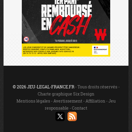
© 2026 JEU-LEGAL-FRANCE.FR
- Tous droits réservés -
Charte graphique Six Design
Mentions légales
-
Avertissement
-
Affiliation
-
Jeu
responsable
-
Contact