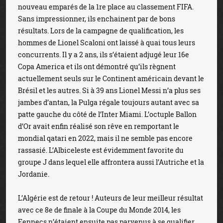
nouveau emparés de la 1re place au classement FIFA.
Sans impressionner, ils enchainent par de bons
résultats. Lors de la campagne de qualification, les
hommes de Lionel Scaloni ont laissé à quai tous leurs
concurrents. Il y a 2 ans, ils s’étaient adjugé leur 16e
Copa America et ils ont démontré qu’ils règnent
actuellement seuls sur le Continent américain devant le
Brésil et les autres. Si à 39 ans Lionel Messi n’a plus ses
jambes d’antan, la Pulga régale toujours autant avec sa
patte gauche du côté de l’Inter Miami. L’octuple Ballon
d’Or avait enfin réalisé son rêve en remportant le
mondial qatari en 2022, mais il ne semble pas encore
rassasié. L’Albiceleste est évidemment favorite du
groupe J dans lequel elle affrontera aussi l’Autriche et la
Jordanie.
L’Algérie est de retour ! Auteurs de leur meilleur résultat
avec ce 8e de finale à la Coupe du Monde 2014, les
Fennecs n’étaient ensuite pas parvenus à se qualifier