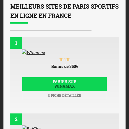
MEILLEURS SITES DE PARIS SPORTIFS
EN LIGNE EN FRANCE
1
Bonus de 350€
PARIER SUR
WINAMAX
FICHE DÉTAILLÉE
2