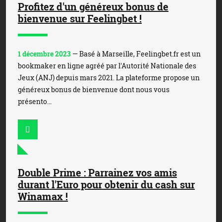
Profitez d'un généreux bonus de
bienvenue sur Feelingbet !
1 décembre 2023
— Basé à Marseille, Feelingbet.fr est un
bookmaker en ligne agréé par l'Autorité Nationale des
Jeux (ANJ) depuis mars 2021. La plateforme propose un
généreux bonus de bienvenue dont nous vous
présento...
Double Prime : Parrainez vos amis
durant l'Euro pour obtenir du cash sur
Winamax !