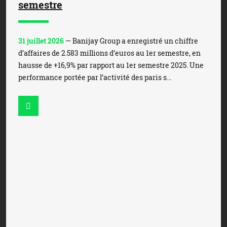
semestre
31 juillet 2026
— Banijay Group a enregistré un chiffre
d’affaires de 2.583 millions d’euros au 1er semestre, en
hausse de +16,9% par rapport au 1er semestre 2025. Une
performance portée par l’activité des paris s...