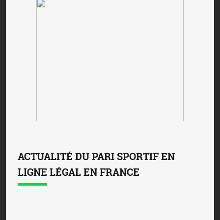
ACTUALITÉ DU PARI SPORTIF EN
LIGNE LÉGAL EN FRANCE