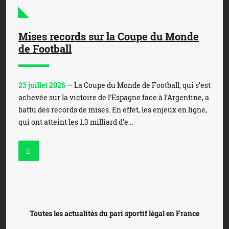
Mises records sur la Coupe du Monde
de Football
23 juillet 2026
— La Coupe du Monde de Football, qui s’est
achevée sur la victoire de l’Espagne face à l’Argentine, a
battu des records de mises. En effet, les enjeux en ligne,
qui ont atteint les 1,3 milliard d’e...
Toutes les actualités du pari sportif légal en France