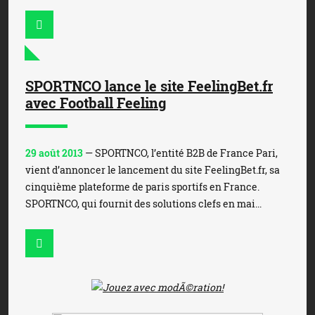
SPORTNCO lance le site FeelingBet.fr
avec Football Feeling
29 août 2013
— SPORTNCO, l’entité B2B de France Pari,
vient d’annoncer le lancement du site FeelingBet.fr, sa
cinquième plateforme de paris sportifs en France.
SPORTNCO, qui fournit des solutions clefs en mai...