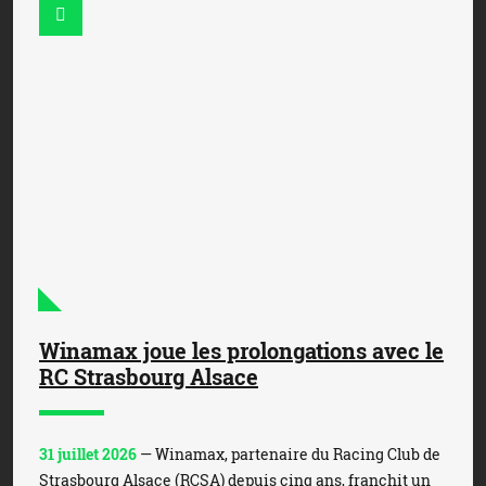
Winamax joue les prolongations avec le
RC Strasbourg Alsace
31 juillet 2026
— Winamax, partenaire du Racing Club de
Strasbourg Alsace (RCSA) depuis cinq ans, franchit un