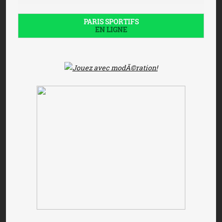
PARIS SPORTIFS
EN LIGNE