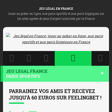
JEU LÉGAL EN FRANCE
Jouer au poker en ligne, aux paris sportifs et aux paris hippiques sur
les sites agréés de jeux d'argent autorisés par la France
JEU LEGAL FRANCE
PARIS SPORTIFS
PARRAINEZ VOS AMIS ET RECEVEZ
JUSQU'À 60 EUROS SUR FEELINGBET !