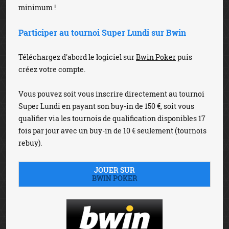
minimum !
Participer au tournoi Super Lundi sur Bwin
Téléchargez d'abord le logiciel sur
Bwin Poker
puis
créez votre compte.
Vous pouvez soit vous inscrire directement au tournoi
Super Lundi en payant son buy-in de 150 €, soit vous
qualifier via les tournois de qualification disponibles 17
fois par jour avec un buy-in de 10 € seulement (tournois
rebuy).
JOUER SUR
BWIN POKER