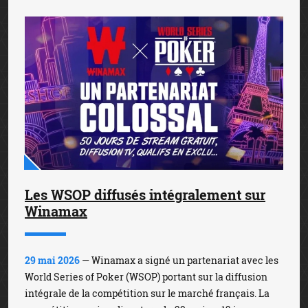
Les WSOP diffusés intégralement sur
Winamax
29 mai 2026
— Winamax a signé un partenariat avec les
World Series of Poker (WSOP) portant sur la diffusion
intégrale de la compétition sur le marché français. La