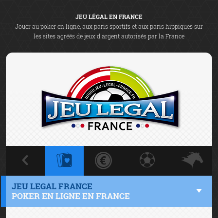
JEU LÉGAL EN FRANCE
Jouer au poker en ligne, aux paris sportifs et aux paris hippiques sur
les sites agréés de jeux d'argent autorisés par la France
JEU LEGAL FRANCE
POKER EN LIGNE EN FRANCE