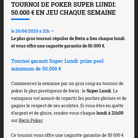
TOURNOI DE POKER SUPER LUNDI:
50.000 € EN JEU CHAQUE SEMAINE
le 26/04/2020 à 21h
—
Le plus gros tournoi régulier de Bwin a lieu chaque lundi
et vous offre une cagnotte garantie de 50.000 €.
Tournoi garanti Super Lundi: prize pool
minimum de 50.000 €
Commencez la semaine par un gros coup au tournoi de
poker le plus prestigieux de bwin : le
Super Lundi
. Le
vainqueur est assuré de repartir les poches pleines et de
gagner le respect de ses acolytes. Si vous êtes en quête
d'argent et de gloire, rendez-vous chaque
lundi à 21h00
sur
Bwin Poker
.
Ce tournoi vous offre une cagnotte garantie de 50 000 €