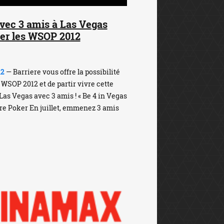
avec 3 amis à Las Vegas
uer les WSOP 2012
12
— Barriere vous offre la possibilité
s WSOP 2012 et de partir vivre cette
Las Vegas avec 3 amis ! « Be 4 in Vegas
ere Poker En juillet, emmenez 3 amis