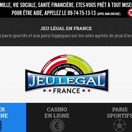
JEU LÉGAL EN FRANCE
 paris sportifs et aux paris hippiques sur les sites agréés de jeux d'a
ER
CASINO
PARIS
GNE
EN LIGNE
SPORTIF