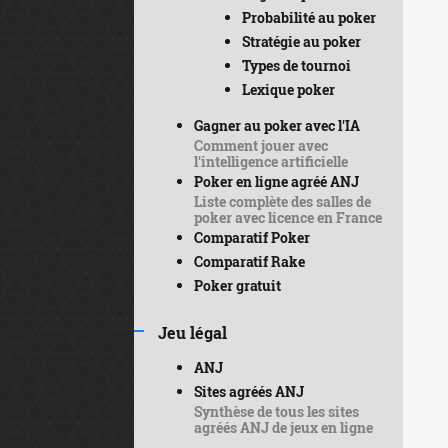
Probabilité au poker
Stratégie au poker
Types de tournoi
Lexique poker
Gagner au poker avec l'IA
Comment jouer avec
l'intelligence artificielle
Poker en ligne agréé ANJ
Liste complète des salles de
poker avec licence en France
Comparatif Poker
Comparatif Rake
Poker gratuit
Jeu légal
ANJ
Sites agréés ANJ
Synthèse de tous les sites
agréés ANJ de jeux en ligne