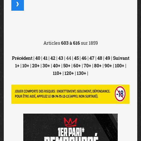
Articles
603 à 616
sur 1859
Précédent
|
40
|
41
|
42
|
43
| 44 |
45
|
46
|
47
|
48
|
49
|
Suivant
1+
|
10+
|
20+
|
30+
|
40+
|
50+
|
60+
|
70+
|
80+
|
90+
|
100+
|
110+
|
120+
|
130+
|