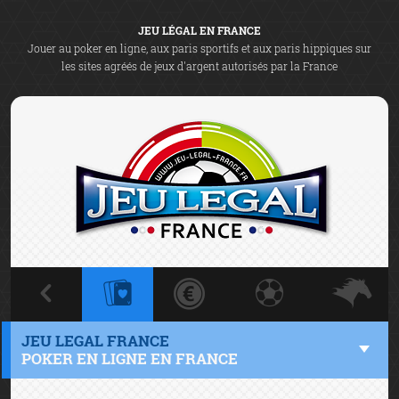
JEU LÉGAL EN FRANCE
Jouer au poker en ligne, aux paris sportifs et aux paris hippiques sur
les sites agréés de jeux d'argent autorisés par la France
JEU LEGAL FRANCE
POKER EN LIGNE EN FRANCE