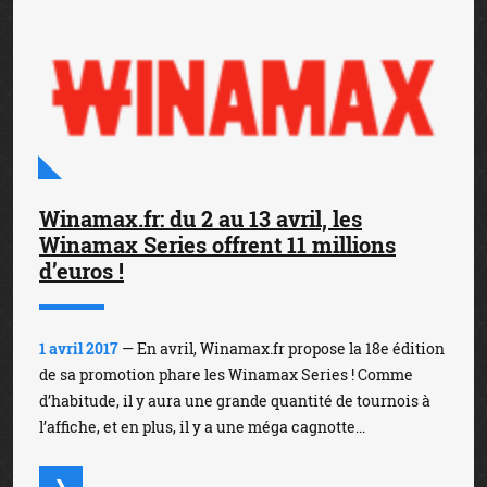
Winamax.fr: du 2 au 13 avril, les
Winamax Series offrent 11 millions
d’euros !
1 avril 2017
— En avril, Winamax.fr propose la 18e édition
de sa promotion phare les Winamax Series ! Comme
d’habitude, il y aura une grande quantité de tournois à
l’affiche, et en plus, il y a une méga cagnotte...