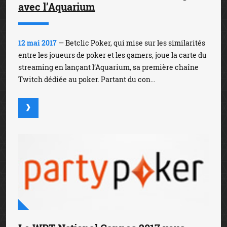
avec l’Aquarium
12 mai 2017
— Betclic Poker, qui mise sur les similarités
entre les joueurs de poker et les gamers, joue la carte du
streaming en lançant l’Aquarium, sa première chaîne
Twitch dédiée au poker. Partant du con...