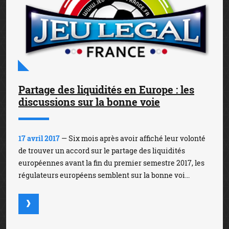
Partage des liquidités en Europe : les
discussions sur la bonne voie
17 avril 2017
— Six mois après avoir affiché leur volonté
de trouver un accord sur le partage des liquidités
européennes avant la fin du premier semestre 2017, les
régulateurs européens semblent sur la bonne voi...