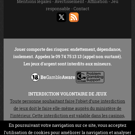
Mentions légales
-
Avertissement
-
Affiliation
-
Jeu
responsable
-
Contact
Jouer comporte des risques: endettement, dépendance,
isolement. Appelez le 09 74 75 13 13 (appel non surtaxé).
Les jeux d'argent sont interdits aux mineurs.
INTERDICTION VOLONTAIRE DE JEUX
Toute personne souhaitant faire l’objet d’une interdiction
de jeux doit le faire elle-même auprès du ministère de
l’intérieur. Cette interdiction est valable dans les casinos,
les cercles de jeux et sur les sites de jeux en ligne autorisés
En poursuivant votre navigation sur ce site, vous acceptez
en vertu de la loi n°2010-476 du 12 mai 2010. Elle est
l’utilisation de cookies pour améliorer la navigation et analyser