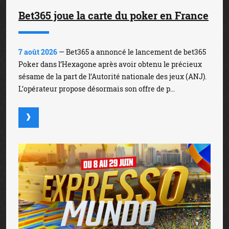
Bet365 joue la carte du poker en France
7 août 2026
— Bet365 a annoncé le lancement de bet365
Poker dans l’Hexagone après avoir obtenu le précieux
sésame de la part de l’Autorité nationale des jeux (ANJ).
L’opérateur propose désormais son offre de p...