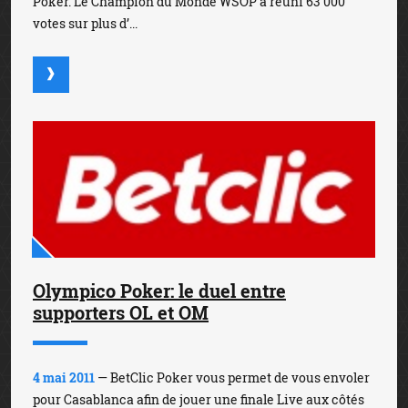
Poker. Le Champion du Monde WSOP a réuni 63 000
votes sur plus d’...
Olympico Poker: le duel entre
supporters OL et OM
4 mai 2011
— BetClic Poker vous permet de vous envoler
pour Casablanca afin de jouer une finale Live aux côtés