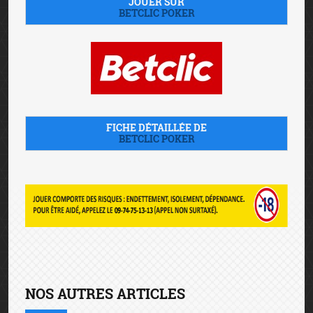
JOUER SUR
BETCLIC POKER
FICHE DÉTAILLÉE DE
BETCLIC POKER
NOS AUTRES ARTICLES