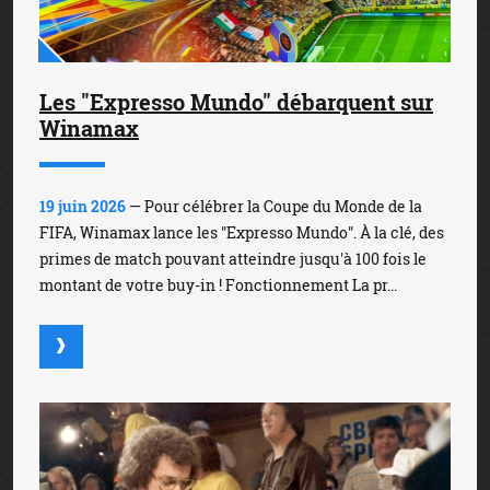
Les "Expresso Mundo" débarquent sur
Winamax
19 juin 2026
— Pour célébrer la Coupe du Monde de la
FIFA, Winamax lance les "Expresso Mundo". À la clé, des
primes de match pouvant atteindre jusqu'à 100 fois le
montant de votre buy-in ! Fonctionnement La pr...