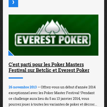
C’est parti pour les Poker Masters
Festival sur Betclic et Everest Poker
26 novembre 2013
— Offrez-vous un début d’année 2014
exceptionnel avec les Poker Master Festival ! Pendant
ce challenge aura lieu du 5 au 13 janvier 2014, vous
pourrez jouer à toutes les variantes de poker et décroc...