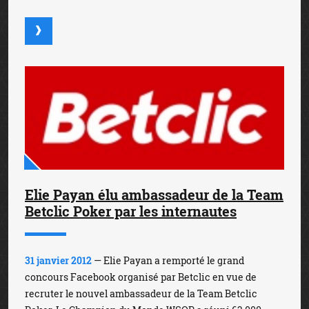
Elie Payan élu ambassadeur de la Team
Betclic Poker par les internautes
31 janvier 2012
— Elie Payan a remporté le grand
concours Facebook organisé par Betclic en vue de
recruter le nouvel ambassadeur de la Team Betclic