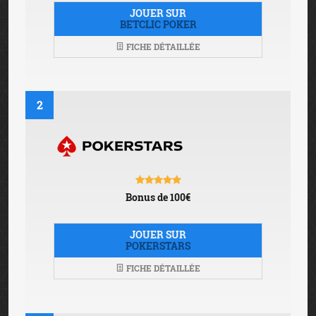
JOUER SUR
BETCLIC POKER
FICHE DÉTAILLÉE
2
Bonus de 100€
JOUER SUR
POKERSTARS
FICHE DÉTAILLÉE