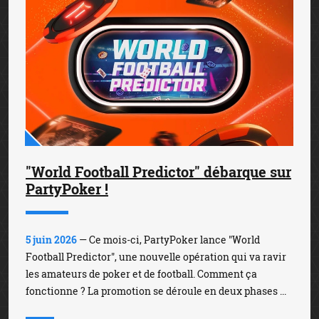
"World Football Predictor" débarque sur
PartyPoker !
5 juin 2026
— Ce mois-ci, PartyPoker lance "World
Football Predictor", une nouvelle opération qui va ravir
les amateurs de poker et de football. Comment ça
fonctionne ? La promotion se déroule en deux phases ...