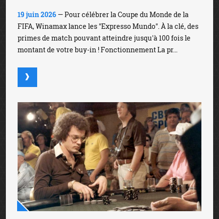
19 juin 2026
— Pour célébrer la Coupe du Monde de la
FIFA, Winamax lance les "Expresso Mundo". À la clé, des
primes de match pouvant atteindre jusqu'à 100 fois le
montant de votre buy-in ! Fonctionnement La pr...