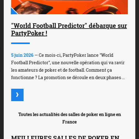
"World Football Predictor" débarque sur
PartyPoker !
5 juin 2026
— Ce mois-ci, PartyPoker lance "World
Football Predictor", une nouvelle opération qui va ravir
les amateurs de poker et de football. Comment ça
fonctionne ? La promotion se déroule en deux phases ...
Toutes les actualités des salles de poker en ligne en
France
MEILLEURES SALLES DE POKER EN