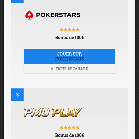
Bonus de 100€
JOUER SUR
POKERSTARS
FICHE DÉTAILLÉE
3
Bonus de 100€