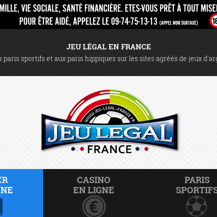
JEU LÉGAL EN FRANCE
 paris sportifs et aux paris hippiques sur les sites agréés de jeux d'a
ER
CASINO
PARIS
GNE
EN LIGNE
SPORTIF