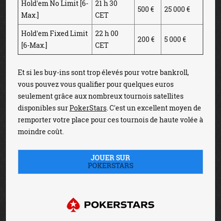
Hold'em No Limit [6-
21 h 30
500 €
25 000 €
Max.]
CET
Hold'em Fixed Limit
22 h 00
200 €
5 000 €
[6-Max.]
CET
Et si les buy-ins sont trop élevés pour votre bankroll,
vous pouvez vous qualifier pour quelques euros
seulement grâce aux nombreux tournois satellites
disponibles sur
PokerStars
. C'est un excellent moyen de
remporter votre place pour ces tournois de haute volée à
moindre coût.
JOUER SUR
POKERSTARS