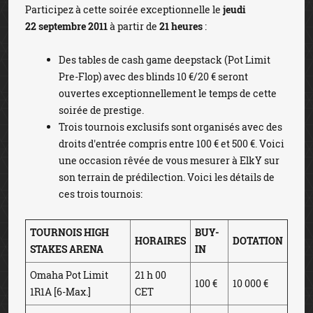
Participez à cette soirée exceptionnelle le
jeudi
22 septembre 2011
à partir de
21 heures
:
Des tables de cash game deepstack (Pot Limit
Pre-Flop) avec des blinds 10 €/20 € seront
ouvertes exceptionnellement le temps de cette
soirée de prestige.
Trois tournois exclusifs sont organisés avec des
droits d'entrée compris entre 100 € et 500 €. Voici
une occasion rêvée de vous mesurer à ElkY sur
son terrain de prédilection. Voici les détails de
ces trois tournois:
TOURNOIS HIGH
BUY-
HORAIRES
DOTATION
STAKES ARENA
IN
Omaha Pot Limit
21 h 00
100 €
10 000 €
1R1A [6-Max.]
CET