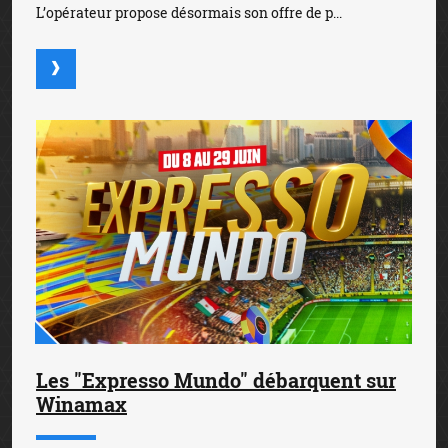
L’opérateur propose désormais son offre de p...
Les "Expresso Mundo" débarquent sur
Winamax