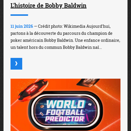
L'histoire de Bobby Baldwin
11 juin 2026
— Crédit photo: Wikimedia Aujourd'hui,
partons à la découverte du parcours du champion de
poker américain Bobby Baldwin. Une enfance ordinaire,
un talent hors du commun Bobby Baldwin naî...