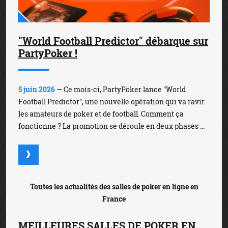
"World Football Predictor" débarque sur
PartyPoker !
5 juin 2026
— Ce mois-ci, PartyPoker lance "World
Football Predictor", une nouvelle opération qui va ravir
les amateurs de poker et de football. Comment ça
fonctionne ? La promotion se déroule en deux phases ...
Toutes les actualités des salles de poker en ligne en
France
MEILLEURES SALLES DE POKER EN