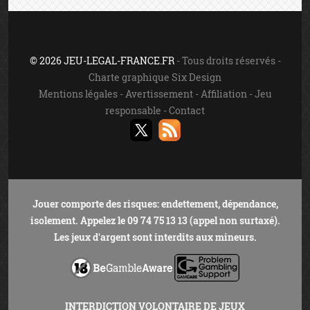
© 2026 JEU-LEGAL-FRANCE.FR
- Tous droits réservés -
Charte graphique Six Design
Mentions légales
-
Avertissement
-
Affiliation
-
Jeu
responsable
-
Contact
Jouer comporte des risques: endettement, dépendance,
isolement. Appelez le 09 74 75 13 13 (appel non surtaxé).
Les jeux d'argent sont interdits aux mineurs.
INTERDICTION VOLONTAIRE DE JEUX