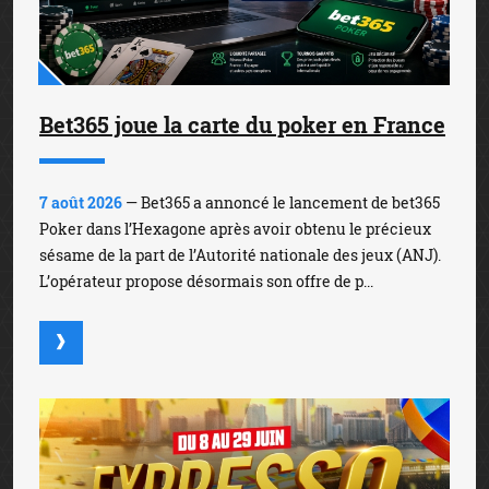
Bet365 joue la carte du poker en France
7 août 2026
— Bet365 a annoncé le lancement de bet365
Poker dans l’Hexagone après avoir obtenu le précieux
sésame de la part de l’Autorité nationale des jeux (ANJ).
L’opérateur propose désormais son offre de p...