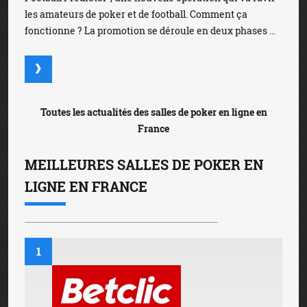
les amateurs de poker et de football. Comment ça
fonctionne ? La promotion se déroule en deux phases ...
Toutes les actualités des salles de poker en ligne en
France
MEILLEURES SALLES DE POKER EN
LIGNE EN FRANCE
1