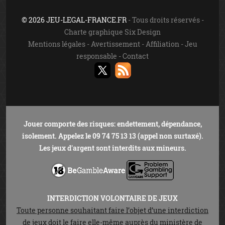
© 2026 JEU-LEGAL-FRANCE.FR
- Tous droits réservés -
Charte graphique Six Design
Mentions légales
-
Avertissement
-
Affiliation
-
Jeu
responsable
-
Contact
Jouer comporte des risques: endettement, dépendance,
isolement. Appelez le 09 74 75 13 13 (appel non surtaxé).
Les jeux d'argent sont interdits aux mineurs.
INTERDICTION VOLONTAIRE DE JEUX
Toute personne souhaitant faire l’objet d’une interdiction
de jeux doit le faire elle-même auprès du ministère de