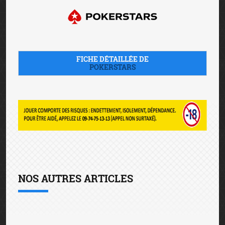
FICHE DÉTAILLÉE DE
POKERSTARS
NOS AUTRES ARTICLES