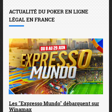
ACTUALITÉ DU POKER EN LIGNE
LÉGAL EN FRANCE
Les "Expresso Mundo" débarquent sur
Winamax