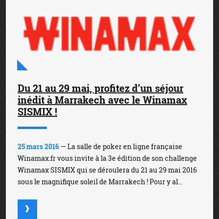
Du 21 au 29 mai, profitez d’un séjour
inédit à Marrakech avec le Winamax
SISMIX !
25 mars 2016
— La salle de poker en ligne française
Winamax.fr vous invite à la 3e édition de son challenge
Winamax SISMIX qui se déroulera du 21 au 29 mai 2016
sous le magnifique soleil de Marrakech ! Pour y al...