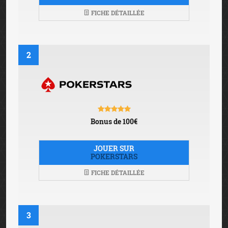
FICHE DÉTAILLÉE
2
Bonus de 100€
JOUER SUR
POKERSTARS
FICHE DÉTAILLÉE
3