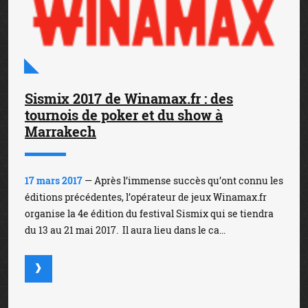
Sismix 2017 de Winamax.fr : des
tournois de poker et du show à
Marrakech
17 mars 2017
— Après l’immense succès qu’ont connu les
éditions précédentes, l’opérateur de jeux Winamax.fr
organise la 4e édition du festival Sismix qui se tiendra
du 13 au 21 mai 2017. Il aura lieu dans le ca...