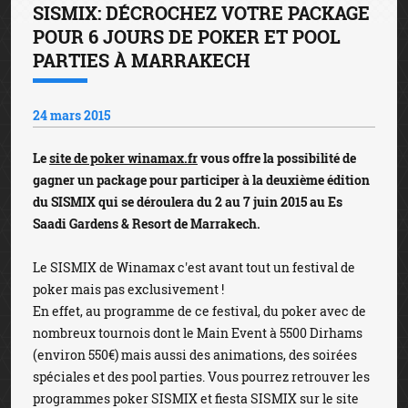
SISMIX: DÉCROCHEZ VOTRE PACKAGE
POUR 6 JOURS DE POKER ET POOL
PARTIES À MARRAKECH
24 mars 2015
Le
site de poker winamax.fr
vous offre la possibilité de
gagner un package pour participer à la deuxième édition
du SISMIX qui se déroulera du 2 au 7 juin 2015 au Es
Saadi Gardens & Resort de Marrakech.
Le SISMIX de Winamax c'est avant tout un festival de
poker mais pas exclusivement !
En effet, au programme de ce festival, du poker avec de
nombreux tournois dont le Main Event à 5500 Dirhams
(environ 550€) mais aussi des animations, des soirées
spéciales et des pool parties. Vous pourrez retrouver les
programmes poker SISMIX et fiesta SISMIX sur le site