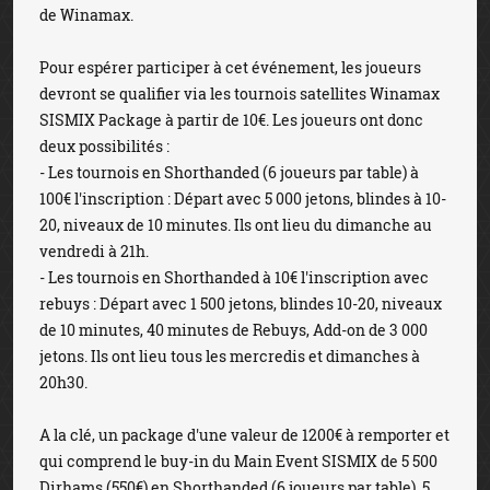
de Winamax.
Pour espérer participer à cet événement, les joueurs
devront se qualifier via les tournois satellites Winamax
SISMIX Package à partir de 10€. Les joueurs ont donc
deux possibilités :
- Les tournois en Shorthanded (6 joueurs par table) à
100€ l'inscription : Départ avec 5 000 jetons, blindes à 10-
20, niveaux de 10 minutes. Ils ont lieu du dimanche au
vendredi à 21h.
- Les tournois en Shorthanded à 10€ l'inscription avec
rebuys : Départ avec 1 500 jetons, blindes 10-20, niveaux
de 10 minutes, 40 minutes de Rebuys, Add-on de 3 000
jetons. Ils ont lieu tous les mercredis et dimanches à
20h30.
A la clé, un package d'une valeur de 1200€ à remporter et
qui comprend le buy-in du Main Event SISMIX de 5 500
Dirhams (550€) en Shorthanded (6 joueurs par table), 5