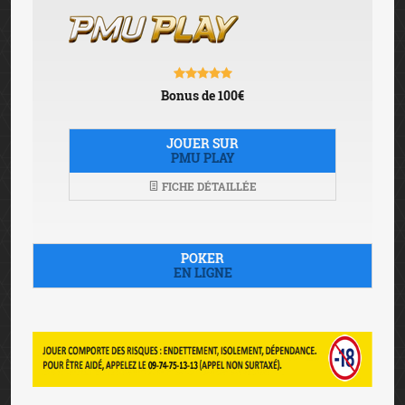
Bonus de 100€
JOUER SUR
PMU PLAY
FICHE DÉTAILLÉE
POKER
EN LIGNE