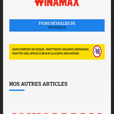
FICHE DÉTAILLÉE DE
WINAMAX
NOS AUTRES ARTICLES