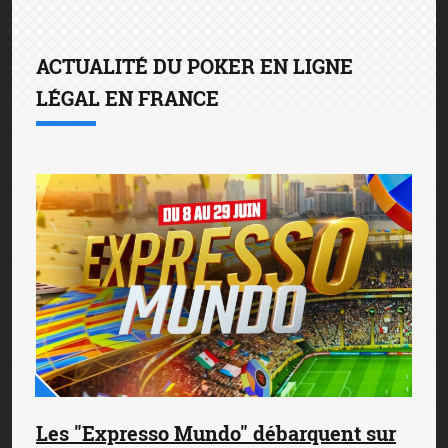
ACTUALITÉ DU POKER EN LIGNE
LÉGAL EN FRANCE
Les "Expresso Mundo" débarquent sur