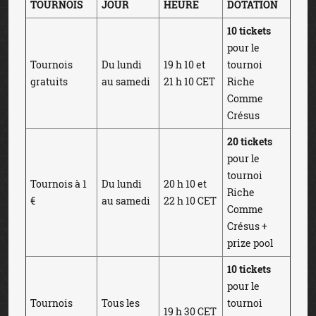
TOURNOIS
JOUR
HEURE
DOTATION
10 tickets
pour le
Tournois
Du lundi
19 h 10 et
tournoi
gratuits
au samedi
21 h 10 CET
Riche
Comme
Crésus
20 tickets
pour le
tournoi
Tournois à 1
Du lundi
20 h 10 et
Riche
€
au samedi
22 h 10 CET
Comme
Crésus +
prize pool
10 tickets
pour le
Tournois
Tous les
tournoi
19 h 30 CET