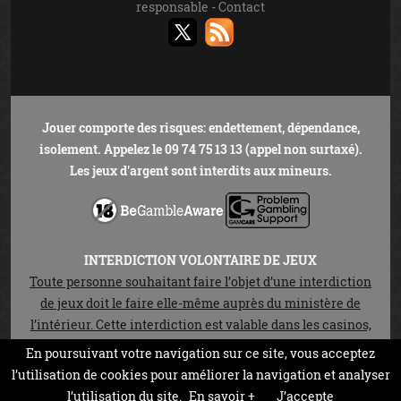
responsable
-
Contact
Jouer comporte des risques: endettement, dépendance,
isolement. Appelez le 09 74 75 13 13 (appel non surtaxé).
Les jeux d'argent sont interdits aux mineurs.
INTERDICTION VOLONTAIRE DE JEUX
Toute personne souhaitant faire l’objet d’une interdiction
de jeux doit le faire elle-même auprès du ministère de
l’intérieur. Cette interdiction est valable dans les casinos,
les cercles de jeux et sur les sites de jeux en ligne autorisés
En poursuivant votre navigation sur ce site, vous acceptez
en vertu de la loi n°2010-476 du 12 mai 2010. Elle est
l’utilisation de cookies pour améliorer la navigation et analyser
prononcée pour une durée de trois ans non réductible.
l’utilisation du site.
En savoir +
J’accepte