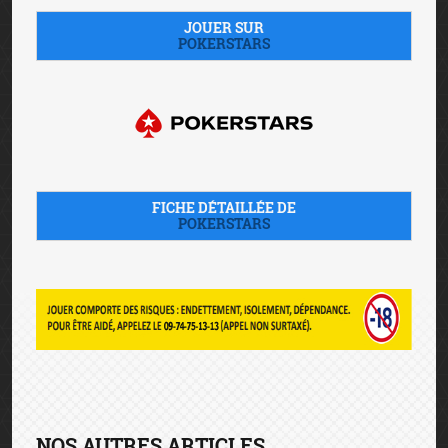
JOUER SUR
POKERSTARS
FICHE DÉTAILLÉE DE
POKERSTARS
NOS AUTRES ARTICLES