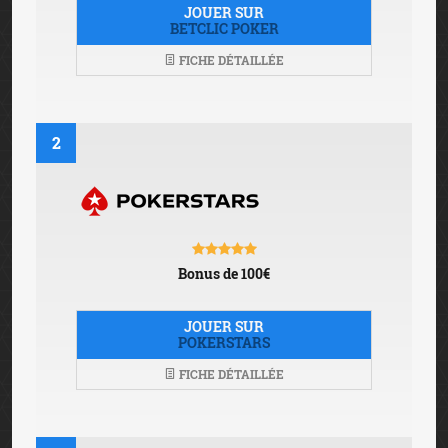
JOUER SUR
BETCLIC POKER
FICHE DÉTAILLÉE
2
Bonus de 100€
JOUER SUR
POKERSTARS
FICHE DÉTAILLÉE