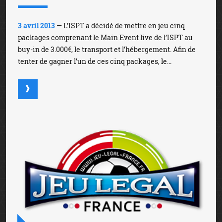
3 avril 2013
— L’ISPT a décidé de mettre en jeu cinq
packages comprenant le Main Event live de l’ISPT au
buy-in de 3.000€, le transport et l’hébergement. Afin de
tenter de gagner l’un de ces cinq packages, le...