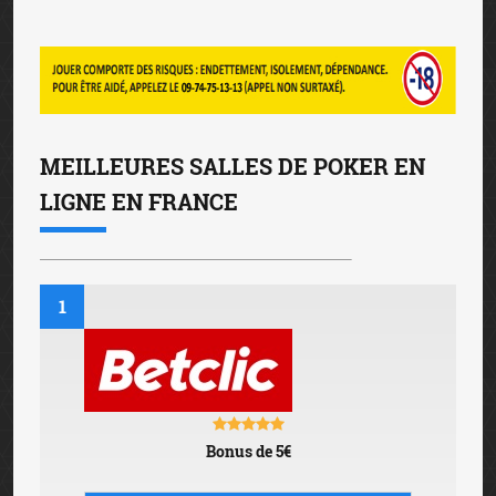
MEILLEURES SALLES DE POKER EN
LIGNE EN FRANCE
1
Bonus de 5€