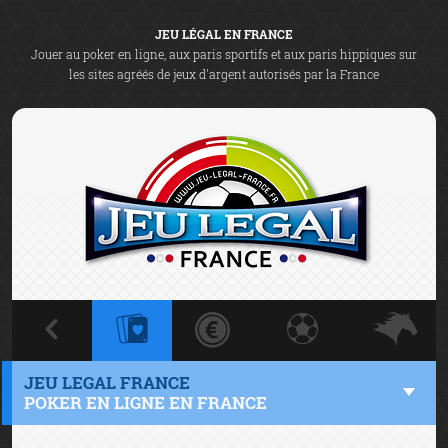
JEU LÉGAL EN FRANCE
Jouer au poker en ligne, aux paris sportifs et aux paris hippiques sur
les sites agréés de jeux d'argent autorisés par la France
JEU LEGAL FRANCE
POKER EN LIGNE EN FRANCE