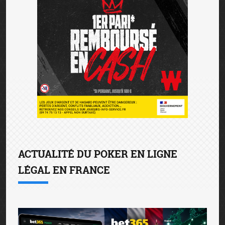
ACTUALITÉ DU POKER EN LIGNE
LÉGAL EN FRANCE