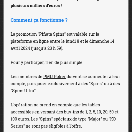
plusieurs milliers d'euros !
Comment ça fonctionne ?
La promotion "Piñata Spins" est valable sur la
plateforme en ligne entre le lundi 8 et le dimanche 14
avril 2024 (jusqu'à 23 h 59).
Pour y participer, rien de plus simple :
Les membres de
PMU Poker
doivent se connecter à leur
compte, puis jouer exclusivement à des "Spins" ou à des
"Spins Ultra".
L'opération ne prend en compte que les tables
accessibles en versant des buy-ins de 1, 2, 5, 10, 20, 50 et
100 euros. Les "Spins" spéciaux de type "Major" ou "KO
Series" ne sont pas éligibles à l'offre.