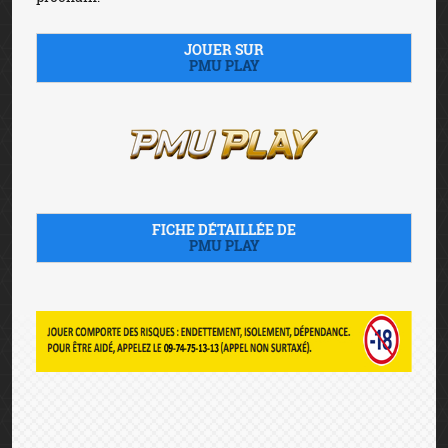
JOUER SUR
PMU PLAY
FICHE DÉTAILLÉE DE
PMU PLAY