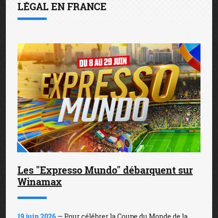
LÉGAL EN FRANCE
Les "Expresso Mundo" débarquent sur
Winamax
19 juin 2026
— Pour célébrer la Coupe du Monde de la