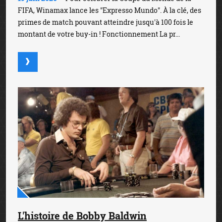
FIFA, Winamax lance les "Expresso Mundo". À la clé, des
primes de match pouvant atteindre jusqu'à 100 fois le
montant de votre buy-in ! Fonctionnement La pr...
L'histoire de Bobby Baldwin