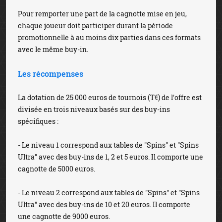
Pour remporter une part de la cagnotte mise en jeu,
chaque joueur doit participer durant la période
promotionnelle à au moins dix parties dans ces formats
avec le même buy-in.
Les récompenses
La dotation de 25 000 euros de tournois (T€) de l'offre est
divisée en trois niveaux basés sur des buy-ins
spécifiques :
- Le niveau 1 correspond aux tables de "Spins" et "Spins
Ultra" avec des buy-ins de 1, 2 et 5 euros. Il comporte une
cagnotte de 5000 euros.
- Le niveau 2 correspond aux tables de "Spins" et "Spins
Ultra" avec des buy-ins de 10 et 20 euros. Il comporte
une cagnotte de 9000 euros.