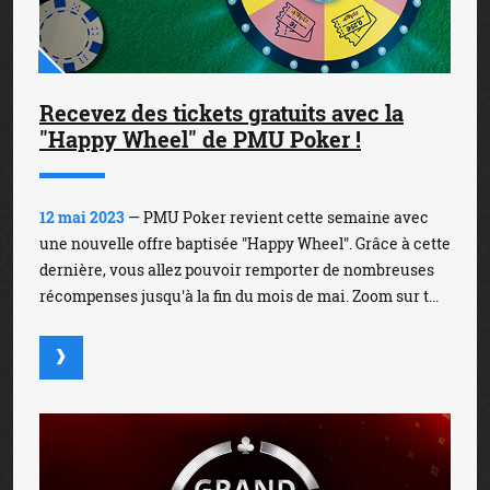
Recevez des tickets gratuits avec la
"Happy Wheel" de PMU Poker !
12 mai 2023
— PMU Poker revient cette semaine avec
une nouvelle offre baptisée "Happy Wheel". Grâce à cette
dernière, vous allez pouvoir remporter de nombreuses
récompenses jusqu'à la fin du mois de mai. Zoom sur t...