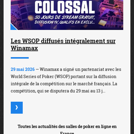
Les WSOP diffusés intégralement sur
Winamax
29 mai 2026
— Winamax a signé un partenariat avec les
World Series of Poker (WSOP) portant sur la diffusion
intégrale de la compétition sur le marché français. La
compétition, qui se disputera du 29 mai au 13 j...
Toutes les actualités des salles de poker en ligne en
France