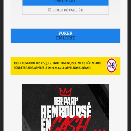
PMU PLAY
FICHE DÉTAILLÉE
POKER
EN LIGNE