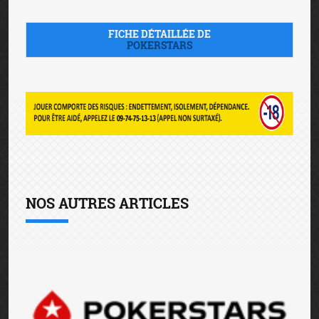
FICHE DÉTAILLÉE DE
POKERSTARS
NOS AUTRES ARTICLES