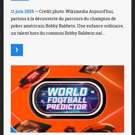
11 juin 2026
— Crédit photo: Wikimedia Aujourd'hui,
partons à la découverte du parcours du champion de
poker américain Bobby Baldwin. Une enfance ordinaire,
un talent hors du commun Bobby Baldwin naî...