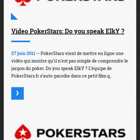
Video PokerStars: Do you speak ElkY ?
27 juin 2011
— PokerStars vient de mettre en ligne une
vidéo qui montre qu'il n'est pas simple de comprendre le
jargon du poker. Do you speak ElkY ? L’équipe de
PokerStars.fr s’auto-parodie dans ce petit film q...