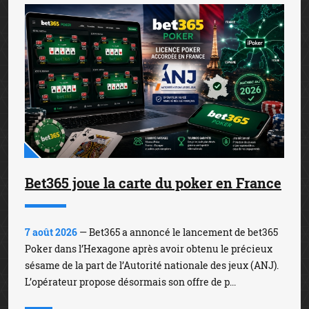
Bet365 joue la carte du poker en France
7 août 2026
— Bet365 a annoncé le lancement de bet365
Poker dans l’Hexagone après avoir obtenu le précieux
sésame de la part de l’Autorité nationale des jeux (ANJ).
L’opérateur propose désormais son offre de p...