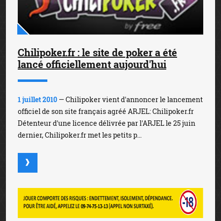
Chilipoker.fr : le site de poker a été
lancé officiellement aujourd'hui
1 juillet 2010
— Chilipoker vient d'annoncer le lancement
officiel de son site français agréé ARJEL: Chilipoker.fr
Détenteur d'une licence délivrée par l'ARJEL le 25 juin
dernier, Chilipoker.fr met les petits p...